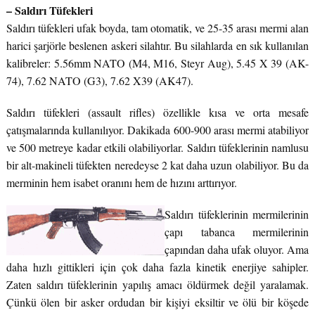
– Saldırı Tüfekleri
Saldırı tüfekleri ufak boyda, tam otomatik, ve 25-35 arası mermi alan
harici şarjörle beslenen askeri silahtır. Bu silahlarda en sık kullanılan
kalibreler: 5.56mm NATO (M4, M16, Steyr Aug), 5.45 X 39 (AK-
74), 7.62 NATO (G3), 7.62 X39 (AK47).
Saldırı tüfekleri (assault rifles) özellikle kısa ve orta mesafe
çatışmalarında kullanılıyor. Dakikada 600-900 arası mermi atabiliyor
ve 500 metreye kadar etkili olabiliyorlar. Saldırı tüfeklerinin namlusu
bir alt-makineli tüfekten neredeyse 2 kat daha uzun olabiliyor. Bu da
merminin hem isabet oranını hem de hızını arttırıyor.
Saldırı tüfeklerinin mermilerinin
çapı tabanca mermilerinin
çapından daha ufak oluyor. Ama
daha hızlı gittikleri için çok daha fazla kinetik enerjiye sahipler.
Zaten saldırı tüfeklerinin yapılış amacı öldürmek değil yaralamak.
Çünkü ölen bir asker ordudan bir kişiyi eksiltir ve ölü bir köşede