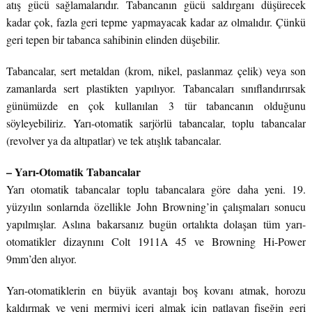
atış gücü sağlamalarıdır. Tabancanın gücü saldırganı düşürecek
kadar çok, fazla geri tepme yapmayacak kadar az olmalıdır. Çünkü
geri tepen bir tabanca sahibinin elinden düşebilir.
Tabancalar, sert metaldan (krom, nikel, paslanmaz çelik) veya son
zamanlarda sert plastikten yapılıyor. Tabancaları sınıflandırırsak
günümüzde en çok kullanılan 3 tür tabancanın olduğunu
söyleyebiliriz. Yarı-otomatik sarjörlü tabancalar, toplu tabancalar
(revolver ya da altıpatlar) ve tek atışlık tabancalar.
– Yarı-Otomatik Tabancalar
Yarı otomatik tabancalar toplu tabancalara göre daha yeni. 19.
yüzyılın sonlarnda özellikle John Browning’in çalışmaları sonucu
yapılmışlar. Aslına bakarsanız bugün ortalıkta dolaşan tüm yarı-
otomatikler dizaynını Colt 1911A 45 ve Browning Hi-Power
9mm’den alıyor.
Yarı-otomatiklerin en büyük avantajı boş kovanı atmak, horozu
kaldırmak ve yeni mermiyi içeri almak için patlayan fişeğin geri