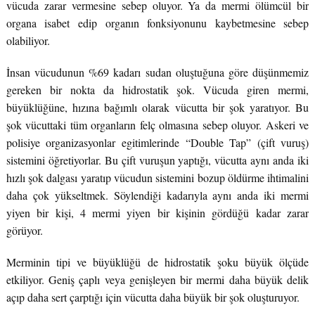
vücuda zarar vermesine sebep oluyor. Ya da mermi ölümcül bir
organa isabet edip organın fonksiyonunu kaybetmesine sebep
olabiliyor.
İnsan vücudunun %69 kadarı sudan oluştuğuna göre düşünmemiz
gereken bir nokta da hidrostatik şok. Vücuda giren mermi,
büyüklüğüne, hızına bağımlı olarak vücutta bir şok yaratıyor. Bu
şok vücuttaki tüm organların felç olmasına sebep oluyor. Askeri ve
polisiye organizasyonlar egitimlerinde “Double Tap” (çift vuruş)
sistemini öğretiyorlar. Bu çift vuruşun yaptığı, vücutta aynı anda iki
hızlı şok dalgası yaratıp vücudun sistemini bozup öldürme ihtimalini
daha çok yükseltmek. Söylendiği kadarıyla aynı anda iki mermi
yiyen bir kişi, 4 mermi yiyen bir kişinin gördüğü kadar zarar
görüyor.
Merminin tipi ve büyüklüğü de hidrostatik şoku büyük ölçüde
etkiliyor. Geniş çaplı veya genişleyen bir mermi daha büyük delik
açıp daha sert çarptığı için vücutta daha büyük bir şok oluşturuyor.