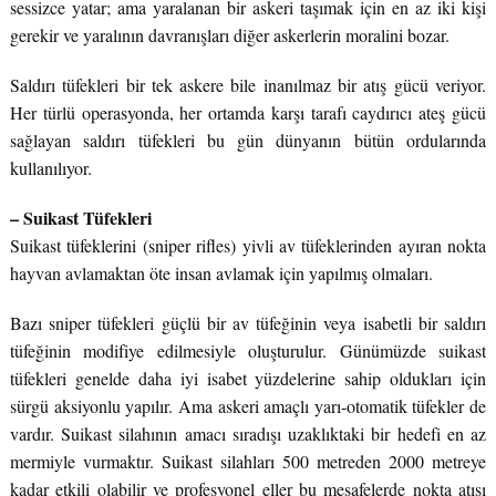
sessizce yatar; ama yaralanan bir askeri taşımak için en az iki kişi
gerekir ve yaralının davranışları diğer askerlerin moralini bozar.
Saldırı tüfekleri bir tek askere bile inanılmaz bir atış gücü veriyor.
Her türlü operasyonda, her ortamda karşı tarafı caydırıcı ateş gücü
sağlayan saldırı tüfekleri bu gün dünyanın bütün ordularında
kullanılıyor.
– Suikast Tüfekleri
Suikast tüfeklerini (sniper rifles) yivli av tüfeklerinden ayıran nokta
hayvan avlamaktan öte insan avlamak için yapılmış olmaları.
Bazı sniper tüfekleri güçlü bir av tüfeğinin veya isabetli bir saldırı
tüfeğinin modifiye edilmesiyle oluşturulur. Günümüzde suikast
tüfekleri genelde daha iyi isabet yüzdelerine sahip oldukları için
sürgü aksiyonlu yapılır. Ama askeri amaçlı yarı-otomatik tüfekler de
vardır. Suikast silahının amacı sıradışı uzaklıktaki bir hedefi en az
mermiyle vurmaktır. Suikast silahları 500 metreden 2000 metreye
kadar etkili olabilir ve profesyonel eller bu mesafelerde nokta atışı