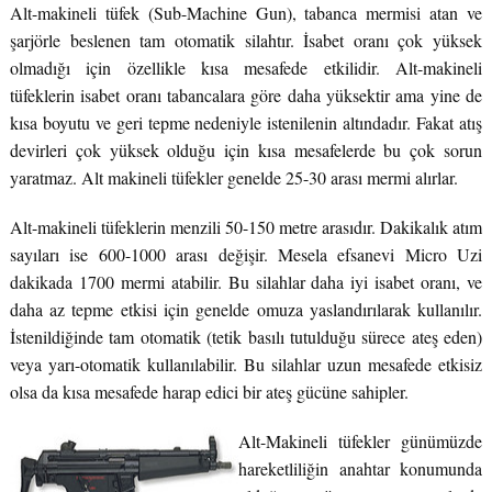
Alt-makineli tüfek (Sub-Machine Gun), tabanca mermisi atan ve
şarjörle beslenen tam otomatik silahtır. İsabet oranı çok yüksek
olmadığı için özellikle kısa mesafede etkilidir. Alt-makineli
tüfeklerin isabet oranı tabancalara göre daha yüksektir ama yine de
kısa boyutu ve geri tepme nedeniyle istenilenin altındadır. Fakat atış
devirleri çok yüksek olduğu için kısa mesafelerde bu çok sorun
yaratmaz. Alt makineli tüfekler genelde 25-30 arası mermi alırlar.
Alt-makineli tüfeklerin menzili 50-150 metre arasıdır. Dakikalık atım
sayıları ise 600-1000 arası değişir. Mesela efsanevi Micro Uzi
dakikada 1700 mermi atabilir. Bu silahlar daha iyi isabet oranı, ve
daha az tepme etkisi için genelde omuza yaslandırılarak kullanılır.
İstenildiğinde tam otomatik (tetik basılı tutulduğu sürece ateş eden)
veya yarı-otomatik kullanılabilir. Bu silahlar uzun mesafede etkisiz
olsa da kısa mesafede harap edici bir ateş gücüne sahipler.
Alt-Makineli tüfekler günümüzde
hareketliliğin anahtar konumunda