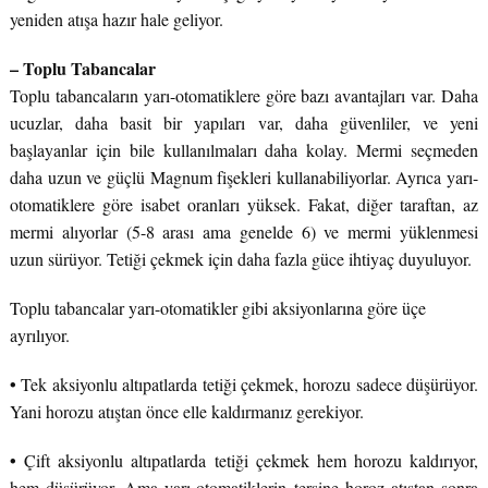
yeniden atışa hazır hale geliyor.
– Toplu Tabancalar
Toplu tabancaların yarı-otomatiklere göre bazı avantajları var. Daha
ucuzlar, daha basit bir yapıları var, daha güvenliler, ve yeni
başlayanlar için bile kullanılmaları daha kolay. Mermi seçmeden
daha uzun ve güçlü Magnum fişekleri kullanabiliyorlar. Ayrıca yarı-
otomatiklere göre isabet oranları yüksek. Fakat, diğer taraftan, az
mermi alıyorlar (5-8 arası ama genelde 6) ve mermi yüklenmesi
uzun sürüyor. Tetiği çekmek için daha fazla güce ihtiyaç duyuluyor.
Toplu tabancalar yarı-otomatikler gibi aksiyonlarına göre üçe
ayrılıyor.
•
Tek aksiyonlu altıpatlarda tetiği çekmek, horozu sadece düşürüyor.
Yani horozu atıştan önce elle kaldırmanız gerekiyor.
•
Çift aksiyonlu altıpatlarda tetiği çekmek hem horozu kaldırıyor,
hem düşürüyor. Ama yarı-otomatiklerin tersine horoz atıştan sonra