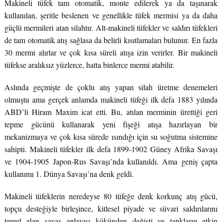
Makineli tüfek tam otomatik, monte edilerek ya da taşınarak
kullanılan, şeritle beslenen ve genellikle tüfek mermisi ya da daha
güçlü mermileri atan silahtır. Alt-makineli tüfekler ve saldırı tüfekleri
de tam otomatik atış sağlasa da belirli kısıtlamaları bulunur. En fazla
30 mermi alırlar ve çok kısa süreli atışa izin verirler. Bir makineli
tüfekse aralıksız yüzlerce, hatta binlerce mermi atabilir.
Aslında geçmişte de çoklu atış yapan silah üretme denemeleri
olmuştu ama gerçek anlamda makineli tüfeği ilk defa 1883 yılında
ABD’li Hiram Maxim icat etti. Bu, atılan merminin ürettiği geri
tepme gücünü kullanarak yeni fişeği atışa hazırlayan bir
mekanizmaya ve çok kısa sürede ısındığı için su soğutma sistemine
sahipti. Makineli tüfekler ilk defa 1899-1902 Güney Afrika Savaşı
ve 1904-1905 Japon-Rus Savaşı’nda kullanıldı. Ama geniş çapta
kullanımı 1. Dünya Savaşı’na denk geldi.
Makineli tüfeklerin neredeyse 80 tüfeğe denk korkunç atış gücü,
topçu desteğiyle birleşince, kitlesel piyade ve süvari saldırılarını
temel alan savaş anlayışı kökünden değişti ve tankların etkin