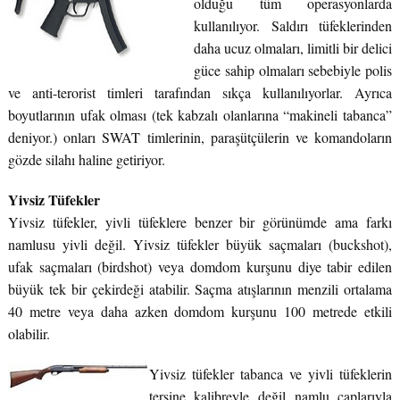
olduğu tüm operasyonlarda
kullanılıyor. Saldırı tüfeklerinden
daha ucuz olmaları, limitli bir delici
güce sahip olmaları sebebiyle polis
ve anti-terorist timleri tarafından sıkça kullanılıyorlar. Ayrıca
boyutlarının ufak olması (tek kabzalı olanlarına “makineli tabanca”
deniyor.) onları SWAT timlerinin, paraşütçülerin ve komandoların
gözde silahı haline getiriyor.
Yivsiz Tüfekler
Yivsiz tüfekler, yivli tüfeklere benzer bir görünümde ama farkı
namlusu yivli değil. Yivsiz tüfekler büyük saçmaları (buckshot),
ufak saçmaları (birdshot) veya domdom kurşunu diye tabir edilen
büyük tek bir çekirdeği atabilir. Saçma atışlarının menzili ortalama
40 metre veya daha azken domdom kurşunu 100 metrede etkili
olabilir.
Yivsiz tüfekler tabanca ve yivli tüfeklerin
tersine kalibreyle değil namlu çaplarıyla