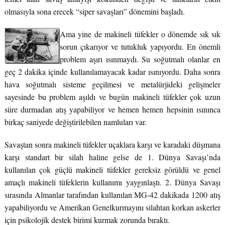
olmasıyla sona erecek “siper savaşları” dönemini başladı.
Ama yine de makineli tüfekler o dönemde sık sık
sorun çıkarıyor ve tutukluk yapıyordu. En önemli
problem aşırı ısınmaydı. Su soğutmalı olanlar en
geç 2 dakika içinde kullanılamayacak kadar ısınıyordu. Daha sonra
hava soğutmalı sisteme geçilmesi ve metalürjideki gelişmeler
sayesinde bu problem aşıldı ve bugün makineli tüfekler çok uzun
süre durmadan atış yapabiliyor ve hemen hemen hepsinin ısınınca
birkaç saniyede değiştirilebilen namluları var.
Savaştan sonra makineli tüfekler uçaklara karşı ve karadaki düşmana
karşı standart bir silah haline gelse de 1. Dünya Savaşı’nda
kullanılan çok güçlü makineli tüfekler gereksiz görüldü ve genel
amaçlı makineli tüfeklerin kullanımı yaygınlaştı. 2. Dünya Savaşı
sırasında Almanlar tarafından kullanılan MG-42 dakikada 1200 atış
yapabiliyordu ve Amerikan Genelkurmayını silahtan korkan askerler
için psikolojik destek birimi kurmak zorunda bıraktı.