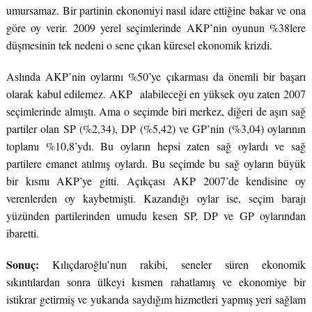
umursamaz. Bir partinin ekonomiyi nasıl idare ettiğine bakar ve ona
göre oy verir. 2009 yerel seçimlerinde AKP’nin oyunun %38lere
düşmesinin tek nedeni o sene çıkan küresel ekonomik krizdi.
Aslında AKP’nin oylarını %50’ye çıkarması da önemli bir başarı
olarak kabul edilemez. AKP alabileceği en yüksek oyu zaten 2007
seçimlerinde almıştı. Ama o seçimde biri merkez, diğeri de aşırı sağ
partiler olan SP (%2,34), DP (%5,42) ve GP’nin (%3,04) oylarının
toplamı %10,8’ydı. Bu oyların hepsi zaten sağ oylardı ve sağ
partilere emanet atılmış oylardı. Bu seçimde bu sağ oyların büyük
bir kısmı AKP’ye gitti. Açıkçası AKP 2007’de kendisine oy
verenlerden oy kaybetmişti. Kazandığı oylar ise, seçim barajı
yüzünden partilerinden umudu kesen SP, DP ve GP oylarından
ibaretti.
Sonuç:
Kılıçdaroğlu’nun rakibi, seneler süren ekonomik
sıkıntılardan sonra ülkeyi kısmen rahatlamış ve ekonomiye bir
istikrar getirmiş ve yukarıda saydığım hizmetleri yapmış yeri sağlam