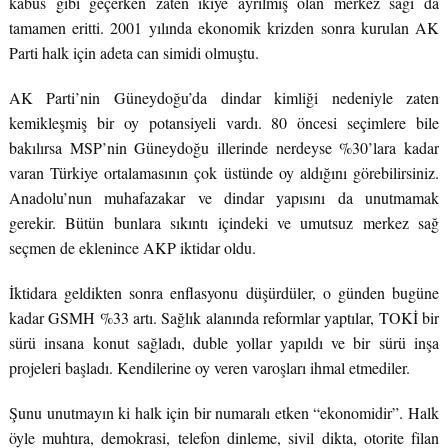
kabus gibi geçerken zaten ikiye ayrılmış olan merkez sağı da
tamamen eritti. 2001 yılında ekonomik krizden sonra kurulan AK
Parti halk için adeta can simidi olmuştu.
AK Parti’nin Güneydoğu’da dindar kimliği nedeniyle zaten
kemikleşmiş bir oy potansiyeli vardı. 80 öncesi seçimlere bile
bakılırsa MSP’nin Güneydoğu illerinde nerdeyse %30’lara kadar
varan Türkiye ortalamasının çok üstünde oy aldığını görebilirsiniz.
Anadolu’nun muhafazakar ve dindar yapısını da unutmamak
gerekir. Bütün bunlara sıkıntı içindeki ve umutsuz merkez sağ
seçmen de eklenince AKP iktidar oldu.
İktidara geldikten sonra enflasyonu düşürdüler, o günden bugüne
kadar GSMH %33 artı. Sağlık alanında reformlar yaptılar, TOKİ bir
sürü insana konut sağladı, duble yollar yapıldı ve bir sürü inşa
projeleri başladı. Kendilerine oy veren varoşları ihmal etmediler.
Şunu unutmayın ki halk için bir numaralı etken “ekonomidir”. Halk
öyle muhtıra, demokrasi, telefon dinleme, sivil dikta, otorite filan