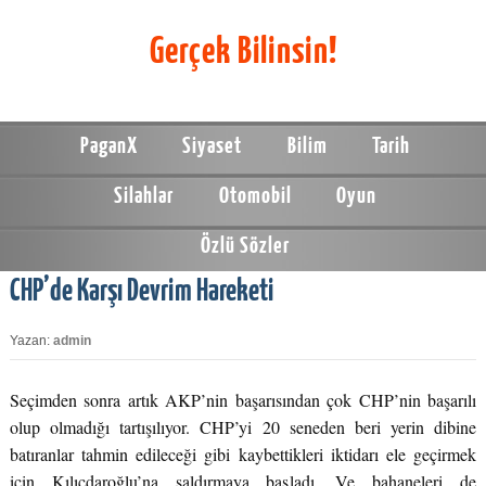
Gerçek Bilinsin!
PaganX
Siyaset
Bilim
Tarih
Silahlar
Otomobil
Oyun
Özlü Sözler
CHP’de Karşı Devrim Hareketi
Yazan:
admin
Seçimden sonra artık AKP’nin başarısından çok CHP’nin başarılı
olup olmadığı tartışılıyor. CHP’yi 20 seneden beri yerin dibine
batıranlar tahmin edileceği gibi kaybettikleri iktidarı ele geçirmek
için Kılıçdaroğlu’na saldırmaya başladı. Ve bahaneleri de