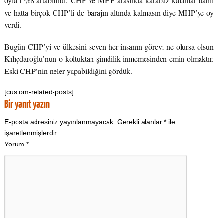
oyları %8 artabilirdi. CHP ve MHP arasında kararsız kalanlar dahil
ve hatta birçok CHP’li de barajın altında kalmasın diye MHP’ye oy
verdi.
Bugün CHP’yi ve ülkesini seven her insanın görevi ne olursa olsun
Kılıçdaroğlu’nun o koltuktan şimdilik inmemesinden emin olmaktır.
Eski CHP’nin neler yapabildiğini gördük.
[custom-related-posts]
Bir yanıt yazın
E-posta adresiniz yayınlanmayacak.
Gerekli alanlar
*
ile
işaretlenmişlerdir
Yorum
*