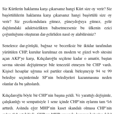
Siz Kürtlerin haklarına karşı çıkarsanız hangi Kürt size oy verir? Siz
başörtülülerin haklarına karşı çıkarsanız hangi başörtülü size oy
verir? Siz gecekondulara gitmez, güneydoğuya gitmez, gelir
dağılımdaki adaletsizlikten bahsetmezseniz bu ülkenin ezici
çoğunluğunu oluşturan dar-gelirliden nasıl oy alabilirsiniz?
Senelerce dar-görüşlü, bağnaz ve beceriksiz bir iktidar tarafından
yürütülen CHP, kurulur kurulmaz en modern ve güzel web sitesini
açan AKP’ye karşı, Kılıçdaroğlu seçilene kadar o amatör, baştan
savma sitesini değiştirmeye bile tenezzül etmeyen bir CHP vardı.
Kişisel hesaplar uğruna sol partiler olarak birleşmeyip 94 ve 99
belediye seçimlerinde SP’nin belediyeleri kazanmasına neden
olanlar da bu şahıslardı.
Kılıçdaroğlu böyle bir CHP’nin başına geldi. Ve yarattığı değişimle,
çalışkanlığı ve sempatisiyle 1 sene içinde CHP’nin oylarını tam %6
arttırdı. Aslında eğer MHP’nin kaset skandalı olmasa CHP’nin