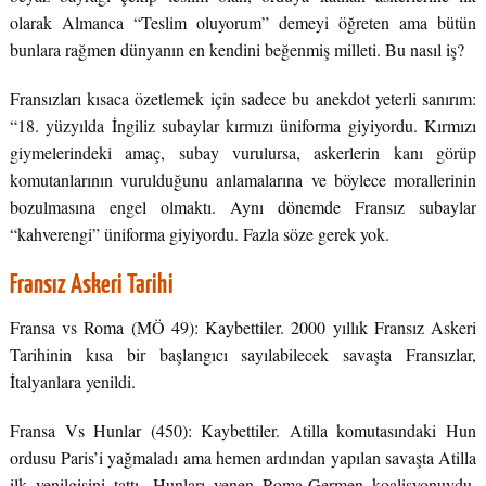
olarak Almanca “Teslim oluyorum” demeyi öğreten ama bütün
bunlara rağmen dünyanın en kendini beğenmiş milleti. Bu nasıl iş?
Fransızları kısaca özetlemek için sadece bu anekdot yeterli sanırım:
“18. yüzyılda İngiliz subaylar kırmızı üniforma giyiyordu. Kırmızı
giymelerindeki amaç, subay vurulursa, askerlerin kanı görüp
komutanlarının vurulduğunu anlamalarına ve böylece morallerinin
bozulmasına engel olmaktı. Aynı dönemde Fransız subaylar
“kahverengi” üniforma giyiyordu. Fazla söze gerek yok.
Fransız Askeri Tarihi
Fransa vs Roma (MÖ 49): Kaybettiler. 2000 yıllık Fransız Askeri
Tarihinin kısa bir başlangıcı sayılabilecek savaşta Fransızlar,
İtalyanlara yenildi.
Fransa Vs Hunlar (450): Kaybettiler. Atilla komutasındaki Hun
ordusu Paris’i yağmaladı ama hemen ardından yapılan savaşta Atilla
ilk yenilgisini tattı. Hunları yenen Roma-Germen koalisyonuydu,