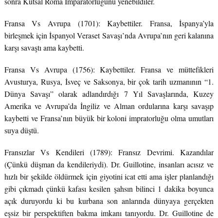
sonra Kutsal Roma İmparatorluğunu yenebildiler.
Fransa Vs Avrupa (1701): Kaybettiler. Fransa, İspanya’yla
birleşmek için İspanyol Veraset Savaşı’nda Avrupa’nın geri kalanına
karşı savaştı ama kaybetti.
Fransa Vs Avrupa (1756): Kaybettiler. Fransa ve müttefikleri
Avusturya, Rusya, İsveç ve Saksonya, bir çok tarih uzmanının “1.
Dünya Savaşı” olarak adlandırdığı 7 Yıl Savaşlarında, Kuzey
Amerika ve Avrupa’da İngiliz ve Alman ordularına karşı savaşıp
kaybetti ve Fransa’nın büyük bir koloni impratorluğu olma umutları
suya düştü.
Fransızlar Vs Kendileri (1789): Fransız Devrimi. Kazandılar
(Çünkü düşman da kendileriydi). Dr. Guillotine, insanları acısız ve
hızlı bir şekilde öldürmek için giyotini icat etti ama işler planlandığı
gibi çıkmadı çünkü kafası kesilen şahsın bilinci 1 dakika boyunca
açık duruyordu ki bu kurbana son anlarında dünyaya gerçekten
eşsiz bir perspektiften bakma imkanı tanıyordu. Dr. Guillotine de