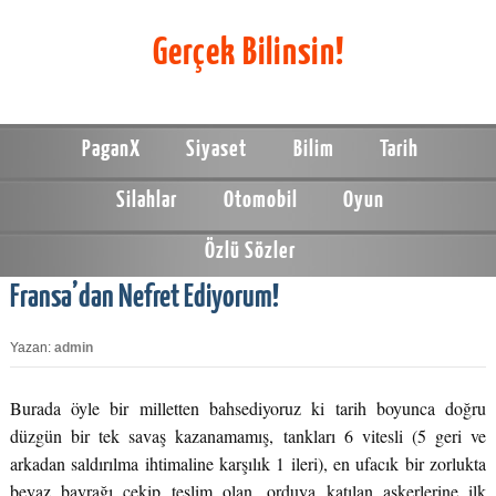
Gerçek Bilinsin!
PaganX
Siyaset
Bilim
Tarih
Silahlar
Otomobil
Oyun
Özlü Sözler
Fransa’dan Nefret Ediyorum!
Yazan:
admin
Burada öyle bir milletten bahsediyoruz ki tarih boyunca doğru
düzgün bir tek savaş kazanamamış, tankları 6 vitesli (5 geri ve
arkadan saldırılma ihtimaline karşılık 1 ileri), en ufacık bir zorlukta
beyaz bayrağı çekip teslim olan, orduya katılan askerlerine ilk