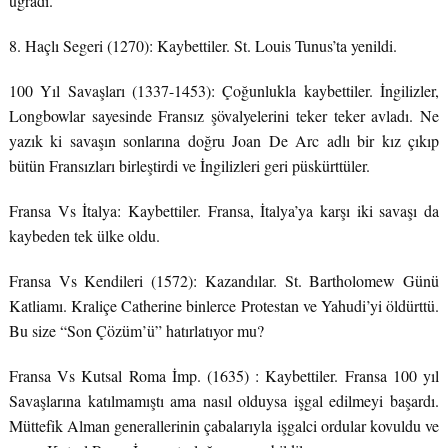
uğradı.
8. Haçlı Segeri (1270): Kaybettiler. St. Louis Tunus’ta yenildi.
100 Yıl Savaşları (1337-1453): Çoğunlukla kaybettiler. İngilizler,
Longbowlar sayesinde Fransız şövalyelerini teker teker avladı. Ne
yazık ki savaşın sonlarına doğru Joan De Arc adlı bir kız çıkıp
bütün Fransızları birleştirdi ve İngilizleri geri püskürttüler.
Fransa Vs İtalya: Kaybettiler. Fransa, İtalya’ya karşı iki savaşı da
kaybeden tek ülke oldu.
Fransa Vs Kendileri (1572): Kazandılar. St. Bartholomew Günü
Katliamı. Kraliçe Catherine binlerce Protestan ve Yahudi’yi öldürttü.
Bu size “Son Çözüm’ü” hatırlatıyor mu?
Fransa Vs Kutsal Roma İmp. (1635) : Kaybettiler. Fransa 100 yıl
Savaşlarına katılmamıştı ama nasıl olduysa işgal edilmeyi başardı.
Müttefik Alman generallerinin çabalarıyla işgalci ordular kovuldu ve