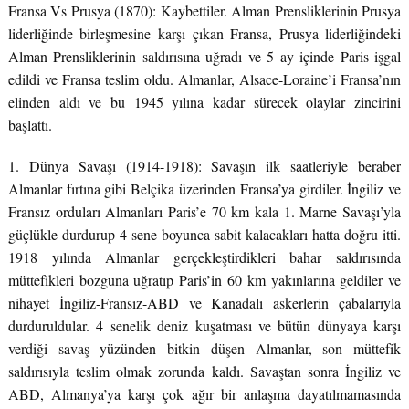
Fransa Vs Prusya (1870): Kaybettiler. Alman Prensliklerinin Prusya
liderliğinde birleşmesine karşı çıkan Fransa, Prusya liderliğindeki
Alman Prensliklerinin saldırısına uğradı ve 5 ay içinde Paris işgal
edildi ve Fransa teslim oldu. Almanlar, Alsace-Loraine’i Fransa’nın
elinden aldı ve bu 1945 yılına kadar sürecek olaylar zincirini
başlattı.
1. Dünya Savaşı (1914-1918): Savaşın ilk saatleriyle beraber
Almanlar fırtına gibi Belçika üzerinden Fransa’ya girdiler. İngiliz ve
Fransız orduları Almanları Paris’e 70 km kala 1. Marne Savaşı’yla
güçlükle durdurup 4 sene boyunca sabit kalacakları hatta doğru itti.
1918 yılında Almanlar gerçekleştirdikleri bahar saldırısında
müttefikleri bozguna uğratıp Paris’in 60 km yakınlarına geldiler ve
nihayet İngiliz-Fransız-ABD ve Kanadalı askerlerin çabalarıyla
durduruldular. 4 senelik deniz kuşatması ve bütün dünyaya karşı
verdiği savaş yüzünden bitkin düşen Almanlar, son müttefik
saldırısıyla teslim olmak zorunda kaldı. Savaştan sonra İngiliz ve
ABD, Almanya’ya karşı çok ağır bir anlaşma dayatılmamasında