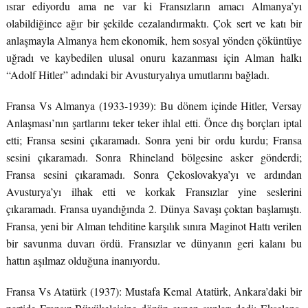
ısrar ediyordu ama ne var ki Fransızların amacı Almanya’yı
olabildiğince ağır bir şekilde cezalandırmaktı. Çok sert ve katı bir
anlaşmayla Almanya hem ekonomik, hem sosyal yönden çöküntüye
uğradı ve kaybedilen ulusal onuru kazanması için Alman halkı
“Adolf Hitler” adındaki bir Avusturyalıya umutlarını bağladı.
Fransa Vs Almanya (1933-1939): Bu dönem içinde Hitler, Versay
Anlaşması’nın şartlarını teker teker ihlal etti. Önce dış borçları iptal
etti; Fransa sesini çıkaramadı. Sonra yeni bir ordu kurdu; Fransa
sesini çıkaramadı. Sonra Rhineland bölgesine asker gönderdi;
Fransa sesini çıkaramadı. Sonra Çekoslovakya’yı ve ardından
Avusturya’yı ilhak etti ve korkak Fransızlar yine seslerini
çıkaramadı. Fransa uyandığında 2. Dünya Savaşı çoktan başlamıştı.
Fransa, yeni bir Alman tehditine karşılık sınıra Maginot Hattı verilen
bir savunma duvarı ördü. Fransızlar ve dünyanın geri kalanı bu
hattın aşılmaz olduğuna inanıyordu.
Fransa Vs Atatürk (1937): Mustafa Kemal Atatürk, Ankara’daki bir