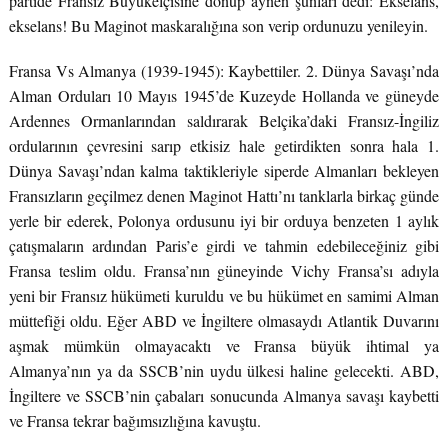
partide Fransız Büyükelçisine dönüp aynen şunları dedi: Ekselans,
ekselans! Bu Maginot maskaralığına son verip ordunuzu yenileyin.
Fransa Vs Almanya (1939-1945): Kaybettiler. 2. Dünya Savaşı’nda
Alman Orduları 10 Mayıs 1945’de Kuzeyde Hollanda ve güneyde
Ardennes Ormanlarından saldırarak Belçika’daki Fransız-İngiliz
ordularının çevresini sarıp etkisiz hale getirdikten sonra hala 1.
Dünya Savaşı’ndan kalma taktikleriyle siperde Almanları bekleyen
Fransızların geçilmez denen Maginot Hattı’nı tanklarla birkaç günde
yerle bir ederek, Polonya ordusunu iyi bir orduya benzeten 1 aylık
çatışmaların ardından Paris’e girdi ve tahmin edebileceğiniz gibi
Fransa teslim oldu. Fransa’nın güneyinde Vichy Fransa’sı adıyla
yeni bir Fransız hükümeti kuruldu ve bu hükümet en samimi Alman
müttefiği oldu. Eğer ABD ve İngiltere olmasaydı Atlantik Duvarını
aşmak mümkün olmayacaktı ve Fransa büyük ihtimal ya
Almanya’nın ya da SSCB’nin uydu ülkesi haline gelecekti. ABD,
İngiltere ve SSCB’nin çabaları sonucunda Almanya savaşı kaybetti
ve Fransa tekrar bağımsızlığına kavuştu.