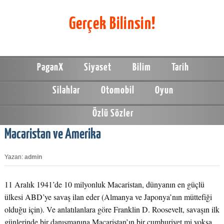
Gerçek Bilinsin!
PaganX
Siyaset
Bilim
Tarih
Silahlar
Otomobil
Oyun
Özlü Sözler
Macaristan ve Amerika
Yazan:
admin
11 Aralık 1941’de 10 milyonluk Macaristan, dünyanın en güçlü
ülkesi ABD’ye savaş ilan eder (Almanya ve Japonya’nın müttefiği
olduğu için). Ve anlatılanlara göre Franklin D. Roosevelt, savaşın ilk
günlerinde bir danışmanına Macaristan’ın bir cumhuriyet mi yoksa