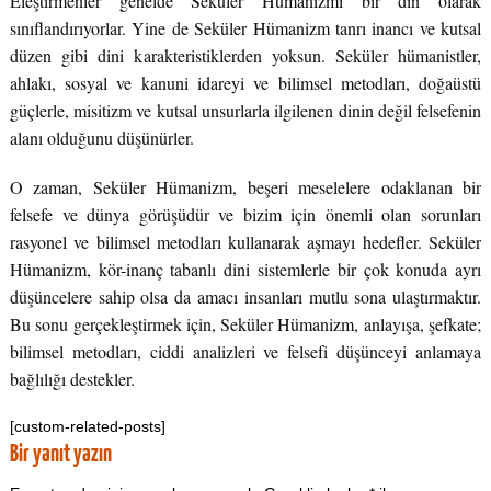
Eleştirmenler genelde Seküler Hümanizmi bir din olarak
sınıflandırıyorlar. Yine de Seküler Hümanizm tanrı inancı ve kutsal
düzen gibi dini karakteristiklerden yoksun. Seküler hümanistler,
ahlakı, sosyal ve kanuni idareyi ve bilimsel metodları, doğaüstü
güçlerle, misitizm ve kutsal unsurlarla ilgilenen dinin değil felsefenin
alanı olduğunu düşünürler.
O zaman, Seküler Hümanizm, beşeri meselelere odaklanan bir
felsefe ve dünya görüşüdür ve bizim için önemli olan sorunları
rasyonel ve bilimsel metodları kullanarak aşmayı hedefler. Seküler
Hümanizm, kör-inanç tabanlı dini sistemlerle bir çok konuda ayrı
düşüncelere sahip olsa da amacı insanları mutlu sona ulaştırmaktır.
Bu sonu gerçekleştirmek için, Seküler Hümanizm, anlayışa, şefkate;
bilimsel metodları, ciddi analizleri ve felsefi düşünceyi anlamaya
bağlılığı destekler.
[custom-related-posts]
Bir yanıt yazın