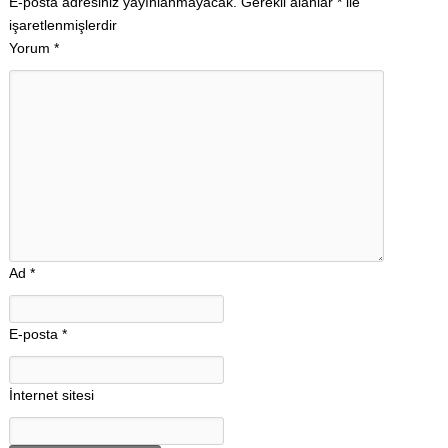
E-posta adresiniz yayınlanmayacak.
Gerekli alanlar
*
ile
işaretlenmişlerdir
Yorum
*
Ad
*
E-posta
*
İnternet sitesi