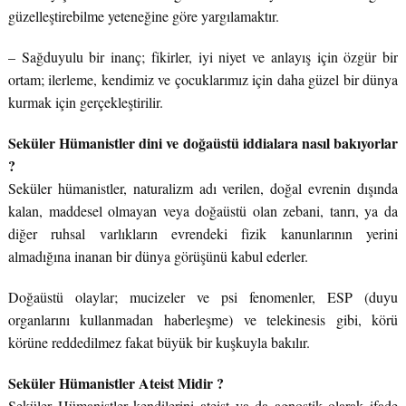
güzelleştirebilme yeteneğine göre yargılamaktır.
– Sağduyulu bir inanç; fikirler, iyi niyet ve anlayış için özgür bir
ortam; ilerleme, kendimiz ve çocuklarımız için daha güzel bir dünya
kurmak için gerçekleştirilir.
Seküler Hümanistler dini ve doğaüstü iddialara nasıl bakıyorlar
?
Seküler hümanistler, naturalizm adı verilen, doğal evrenin dışında
kalan, maddesel olmayan veya doğaüstü olan zebani, tanrı, ya da
diğer ruhsal varlıkların evrendeki fizik kanunlarının yerini
almadığına inanan bir dünya görüşünü kabul ederler.
Doğaüstü olaylar; mucizeler ve psi fenomenler, ESP (duyu
organlarını kullanmadan haberleşme) ve telekinesis gibi, körü
körüne reddedilmez fakat büyük bir kuşkuyla bakılır.
Seküler Hümanistler Ateist Midir ?
Seküler Hümanistler kendilerini ateist ya da agnostik olarak ifade