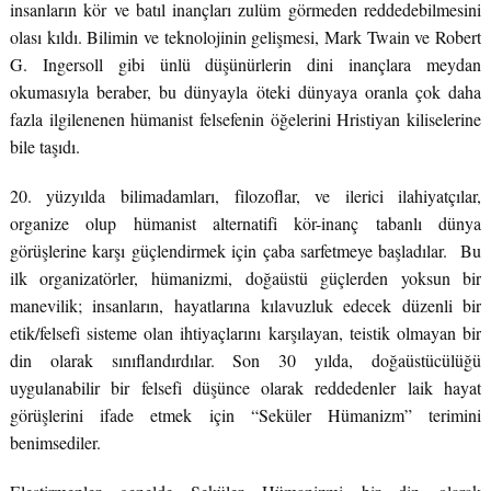
insanların kör ve batıl inançları zulüm görmeden reddedebilmesini
olası kıldı. Bilimin ve teknolojinin gelişmesi, Mark Twain ve Robert
G. Ingersoll gibi ünlü düşünürlerin dini inançlara meydan
okumasıyla beraber, bu dünyayla öteki dünyaya oranla çok daha
fazla ilgilenenen hümanist felsefenin öğelerini Hristiyan kiliselerine
bile taşıdı.
20. yüzyılda bilimadamları, filozoflar, ve ilerici ilahiyatçılar,
organize olup hümanist alternatifi kör-inanç tabanlı dünya
görüşlerine karşı güçlendirmek için çaba sarfetmeye başladılar. Bu
ilk organizatörler, hümanizmi, doğaüstü güçlerden yoksun bir
manevilik; insanların, hayatlarına kılavuzluk edecek düzenli bir
etik/felsefi sisteme olan ihtiyaçlarını karşılayan, teistik olmayan bir
din olarak sınıflandırdılar. Son 30 yılda, doğaüstücülüğü
uygulanabilir bir felsefi düşünce olarak reddedenler laik hayat
görüşlerini ifade etmek için “Seküler Hümanizm” terimini
benimsediler.