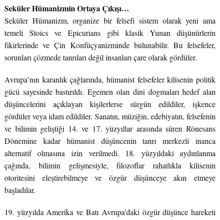
Seküler Hümanizmin Ortaya Çıkışı…
Seküler Hümanizm, organize bir felsefi sistem olarak yeni ama
temeli Stoics ve Epicurians gibi klasik Yunan düşünürlerin
fikirlerinde ve Çin Konfüçyanizminde bulunabilir. Bu felsefeler,
sorunları çözmede tanrıları değil insanları çare olarak gördüler.
Avrupa’nın karanlık çağlarında, hümanist felsefeler kilisenin politik
gücü sayesinde bastırıldı. Egemen olan dini dogmaları hedef alan
düşüncelerini açıklayan kişilerlerse sürgün edildiler, işkence
gördüler veya idam edildiler. Sanatın, müziğin, edebiyatın, felsefenin
ve bilimin geliştiği 14. ve 17. yüzyıllar arasında süren Rönesans
Dönemine kadar hümanist düşüncenin tanrı merkezli inanca
alternatif olmasına izin verilmedi. 18. yüzyıldaki aydınlanma
çağında, bilimin gelişmesiyle, filozoflar rahatlıkla kilisenin
otoritesini eleştirebilmeye ve özgür düşünceye akın etmeye
başladılar.
19. yüzyılda Amerika ve Batı Avrupa’daki özgür düşünce hareketi