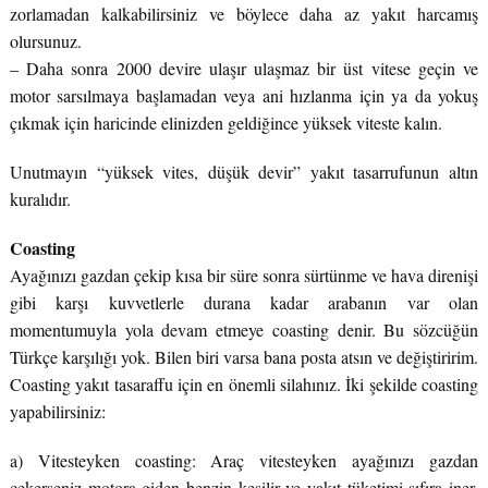
zorlamadan kalkabilirsiniz ve böylece daha az yakıt harcamış
olursunuz.
– Daha sonra 2000 devire ulaşır ulaşmaz bir üst vitese geçin ve
motor sarsılmaya başlamadan veya ani hızlanma için ya da yokuş
çıkmak için haricinde elinizden geldiğince yüksek viteste kalın.
Unutmayın “yüksek vites, düşük devir” yakıt tasarrufunun altın
kuralıdır.
Coasting
Ayağınızı gazdan çekip kısa bir süre sonra sürtünme ve hava direnişi
gibi karşı kuvvetlerle durana kadar arabanın var olan
momentumuyla yola devam etmeye coasting denir. Bu sözcüğün
Türkçe karşılığı yok. Bilen biri varsa bana posta atsın ve değiştiririm.
Coasting yakıt tasaraffu için en önemli silahınız. İki şekilde coasting
yapabilirsiniz:
a) Vitesteyken coasting: Araç vitesteyken ayağınızı gazdan
çekerseniz motora giden benzin kesilir ve yakıt tüketimi sıfıra iner.