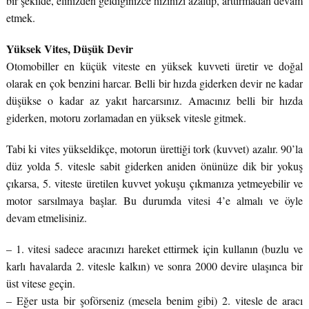
bir şekilde, elinizden geldiğinizce hızınızı azaltıp, arttırmadan devam
etmek.
Yüksek Vites, Düşük Devir
Otomobiller en küçük viteste en yüksek kuvveti üretir ve doğal
olarak en çok benzini harcar. Belli bir hızda giderken devir ne kadar
düşükse o kadar az yakıt harcarsınız. Amacınız belli bir hızda
giderken, motoru zorlamadan en yüksek vitesle gitmek.
Tabi ki vites yükseldikçe, motorun ürettiği tork (kuvvet) azalır. 90’la
düz yolda 5. vitesle sabit giderken aniden önünüze dik bir yokuş
çıkarsa, 5. viteste üretilen kuvvet yokuşu çıkmanıza yetmeyebilir ve
motor sarsılmaya başlar. Bu durumda vitesi 4’e almalı ve öyle
devam etmelisiniz.
– 1. vitesi sadece aracınızı hareket ettirmek için kullanın (buzlu ve
karlı havalarda 2. vitesle kalkın) ve sonra 2000 devire ulaşınca bir
üst vitese geçin.
– Eğer usta bir şoförseniz (mesela benim gibi) 2. vitesle de aracı