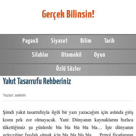
Gerçek Bilinsin!
PaganX
Siyaset
Bilim
Tarih
Silahlar
Otomobil
Oyun
Özlü Sözler
Yakıt Tasarrufu Rehberiniz
Yazan:
admin
Şimdi yakıt tasarrufuyla ilgili bir yazı yazacağım için aslında giriş
kısmı pek zor olmayacak. Yani: Dünyanın kaynaklarını hızlıca
tükettiğimiz şu günlerde bla bla bla bla bla… İşte dünyanın
geleceğine faydalı olmak için bla bla bla bla…. Petrol fiyatlarının