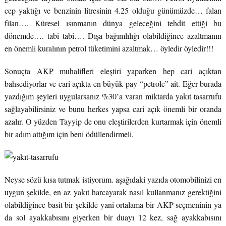
cep yaktığı ve benzinin litresinin 4.25 olduğu günümüzde… falan
filan…. Küresel ısınmanın dünya geleceğini tehdit ettiği bu
dönemde…. tabi tabi…. Dışa bağımlılığı olabildiğince azaltmanın
en önemli kuralının petrol tüketimini azaltmak… öyledir öyledir!!!
Sonuçta AKP muhalifleri eleştiri yaparken hep cari açıktan
bahsediyorlar ve cari açıkta en büyük pay “petrole” ait. Eğer burada
yazdığım şeyleri uygularsanız %30’a varan miktarda yakıt tasarrufu
sağlayabilirsiniz ve bunu herkes yapsa cari açık önemli bir oranda
azalır. O yüzden Tayyip de onu eleştirilerden kurtarmak için önemli
bir adım attığım için beni ödüllendirmeli.
Neyse sözü kısa tutmak istiyorum. aşağıdaki yazıda otomobilinizi en
uygun şekilde, en az yakıt harcayarak nasıl kullanmanız gerektiğini
olabildiğince basit bir şekilde yani ortalama bir AKP seçmeninin ya
da sol ayakkabısını giyerken bir duayı 12 kez, sağ ayakkabısını