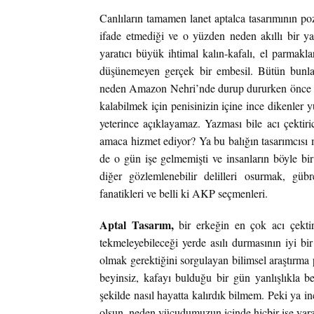
Canlıların tamamen lanet aptalca tasarımının poz
ifade etmediği ve o yüzden neden akıllı bir ya
yaratıcı büyük ihtimal kalın-kafalı, el parmakla
düşünemeyen gerçek bir embesil. Bütün bunları
neden Amazon Nehri’nde durup dururken önce id
kalabilmek için penisinizin içine ince dikenler
yeterince açıklayamaz. Yazması bile acı çektiri
amaca hizmet ediyor? Ya bu balığın tasarımcısı 
de o gün işe gelmemişti ve insanların böyle bir
diğer gözlemlenebilir delilleri osurmak, gübre
fanatikleri ve belli ki AKP seçmenleri.
Aptal Tasarım,
bir erkeğin en çok acı çektir
tekmeleyebileceği yerde asılı durmasının iyi bi
olmak gerektiğini sorgulayan bilimsel araştırma 
beyinsiz, kafayı bulduğu bir gün yanlışlıkla be
şekilde nasıl hayatta kalırdık bilmem. Peki ya i
olsun, neden vücudumuzun içinde hiçbir işe yaram