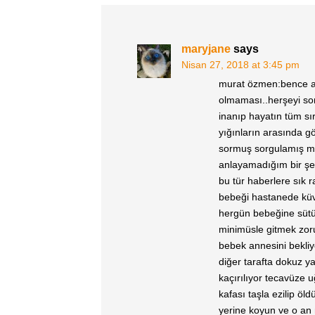
maryjane
says
Nisan 27, 2018 at 3:45 pm
murat özmen:bence ad
olmaması..herşeyi sor
inanıp hayatın tüm s
yığınların arasında gö
sormuş sorgulamış m
anlayamadığım bir şe
bu tür haberlere sık 
bebeği hastanede kü
hergün bebeğine sütü
minimüsle gitmek zor
bebek annesini bekli
diğer tarafta dokuz y
kaçırılıyor tecavüze 
kafası taşla ezilip ö
yerine koyun ve o an 