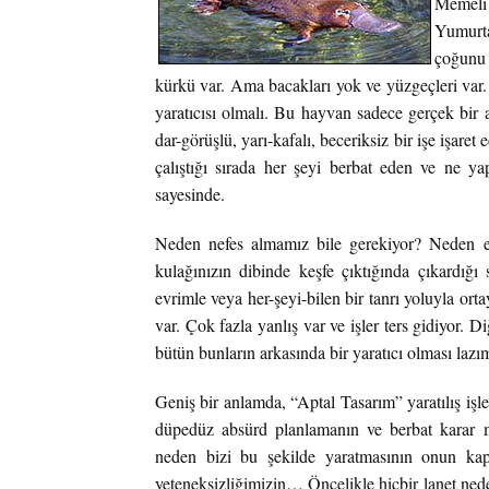
Memeli
Yumurta
çoğunu
kürkü var. Ama bacakları yok ve yüzgeçleri var. 
yaratıcısı olmalı. Bu hayvan sadece gerçek bir ap
dar-görüşlü, yarı-kafalı, beceriksiz bir işe işaret
çalıştığı sırada her şeyi berbat eden ve ne ya
sayesinde.
Neden nefes almamız bile gerekiyor? Neden er
kulağınızın dibinde keşfe çıktığında çıkardığı
evrimle veya her-şeyi-bilen bir tanrı yoluyla ort
var. Çok fazla yanlış var ve işler ters gidiyor. 
bütün bunların arkasında bir yaratıcı olması lazım 
Geniş bir anlamda, “Aptal Tasarım” yaratılış işl
düpedüz absürd planlamanın ve berbat karar me
neden bizi bu şekilde yaratmasının onun ka
yeteneksizliğimizin… Öncelikle hiçbir lanet nede