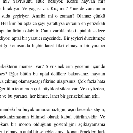
 mi? Yavrusunu sütle besliyor. Keseli hayvan mı?
 bırakıyor. Ve gagası var. Kuş mu? Yine de zamanının
 suda geçiriyor. Amfibi mi o zaman? Olamaz çünkü
Her kim bu aptalca şeyi yarattıysa evrenin en gerizekalı
talın ürünü olabilir. Canlı varlıklardaki aptallık sadece
 ediyor; aptal bir yaratıcı sayesinde. Bir şeyleri düzeltmeye
ptığı konusunda hiçbir lanet fikri olmayan bir yaratıcı
keklerin memesi var? Sivrisineklerin gecenin üçünde
 ses? Eğer bütün bu aptal delillere bakarsanız, hayatın
aya çıkmış olamayacağı fikrine ulaşırsınız. Çok fazla hata
Diğer tüm teorilerde çok büyük eksikler var. Ve o yüzden,
ve bu yaratıcı, her kimse, lanet bir gerizekalının teki.
emindeki bu büyük umursamazlığın, aşırı beceriksizliğin,
kanizmasının bilimsel olarak kabul ettirilmesidir. Ve
pkara bir moron olduğunu gösterdiğini açıklayamama
ni olmayan aptal bir sebeble sıraya konan örnekleri fark