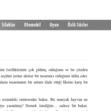
Silahlar
Otomobil
Oyun
Özlü Sözler
 kimi özelliklerinin çok gülünç olduğunu ve bu yüzden
 seçilim yerine akılsız bir tasarımcı olduğunu iddia eder.
ların tasarımının bir anlam ifade ettiği fikrine karşı bir
n resimdeki ornitorenke bakın. Bu manyak hayvan ne
iye yaratılmış? Demek istediğim… sadece bir bakın.