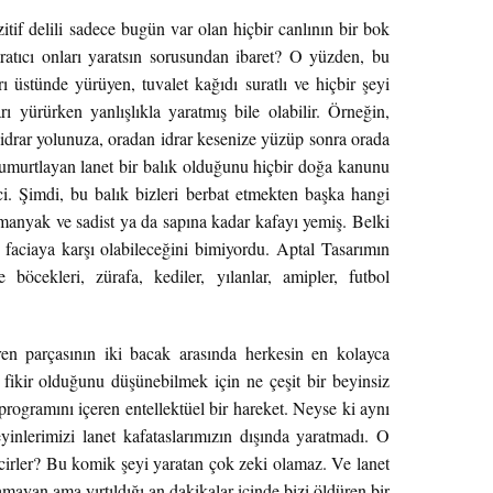
itif delili sadece bugün var olan hiçbir canlının bir bok
ratıcı onları yaratsın sorusundan ibaret? O yüzden, bu
rı üstünde yürüyen, tuvalet kağıdı suratlı ve hiçbir şeyi
 yürürken yanlışlıkla yaratmış bile olabilir. Örneğin,
rar yolunuza, oradan idrar kesenize yüzüp sonra orada
 yumurtlayan lanet bir balık olduğunu hiçbir doğa kanunu
ci. Şimdi, bu balık bizleri berbat etmekten başka hangi
manyak ve sadist ya da sapına kadar kafayı yemiş. Belki
 faciaya karşı olabileceğini bimiyordu. Aptal Tasarımın
 böcekleri, zürafa, kediler, yılanlar, amipler, futbol
en parçasının iki bacak arasında herkesin en kolayca
r fikir olduğunu düşünebilmek için ne çeşit bir beyinsiz
programını içeren entellektüel bir hareket. Neyse ki aynı
yinlerimizi lanet kafataslarımızın dışında yaratmadı. O
ncirler? Bu komik şeyi yaratan çok zeki olamaz. Ve lanet
ayan ama yırtıldığı an dakikalar içinde bizi öldüren bir