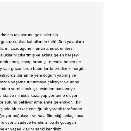
minin tek sorunu gözlüklerinin
gusuz sualsiz kabullenen türlü türlü yalanlara
ırlarını çözdüğüne inanan ahmak embesil
zlüklerini çıkartmış ve aklına gelen herşeyi
erak etmiş cevap aramış.. mesela benim de
y var..geçenlerde haberlerde izledim ki hergün
raslıyoruz..bir anne yeni doğum yapmış ve
vezde yaşama tutunmaya çalışıyor ve anne
nden verebilmek için evinden hastaneye
unda ve minibüs kaza yapıyor anne ölüyor
yor sütünü bekliyor ama anne gelemiyor…bir
aşında bir erkek çocuğu bir yaratık tarafından
uğruyor boğuluyor ve hala ölmediği anlaşılınca
ldürülüyor…sadece kendinizi bu iki çocuğun
neler yaşadıklarını sanki kendiniz