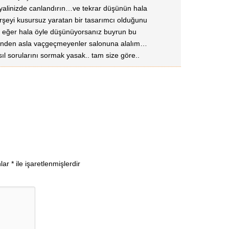
alinizde canlandırın…ve tekrar düşünün hala
rşeyi kusursuz yaratan bir tasarımcı olduğunu
eğer hala öyle düşünüyorsanız buyrun bu
lerinden asla vaçgeçmeyenler salonuna alalım…
l sorularını sormak yasak.. tam size göre..
nlar
*
ile işaretlenmişlerdir