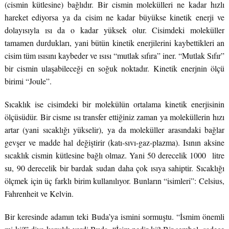
(cismin kütlesine) bağlıdır. Bir cismin molekülleri ne kadar hızlı
hareket ediyorsa ya da cisim ne kadar büyükse kinetik enerji ve
dolayısıyla ısı da o kadar yüksek olur. Cisimdeki moleküller
tamamen durdukları, yani bütün kinetik enerjilerini kaybettikleri an
cisim tüm ısısını kaybeder ve ısısı “mutlak sıfıra” iner. “Mutlak Sıfır”
bir cismin ulaşabileceği en soğuk noktadır. Kinetik enerjnin ölçü
birimi “Joule”.
Sıcaklık ise cisimdeki bir molekülün ortalama kinetik enerjisinin
ölçüsüdür. Bir cisme ısı transfer ettiğiniz zaman ya moleküllerin hızı
artar (yani sıcaklığı yükselir), ya da moleküller arasındaki bağlar
gevşer ve madde hal değiştirir (katı-sıvı-gaz-plazma). Isının aksine
sıcaklık cismin kütlesine bağlı olmaz. Yani 50 derecelik 1000 litre
su, 90 derecelik bir bardak sudan daha çok ısıya sahiptir. Sıcaklığı
ölçmek için üç farklı birim kullanılıyor. Bunların “isimleri”: Celsius,
Fahrenheit ve Kelvin.
Bir keresinde adamın teki Buda’ya ismini sormuştu. “İsmim önemli