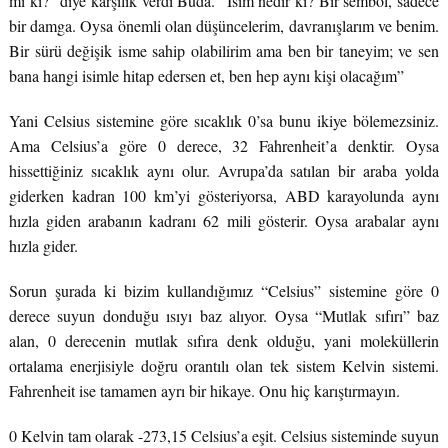
mi ki?” diye karşılık verdi Buda. “İsim nedir ki? Bir sembol, sadece
bir damga. Oysa önemli olan düşüncelerim, davranışlarım ve benim.
Bir sürü değişik isme sahip olabilirim ama ben bir taneyim; ve sen
bana hangi isimle hitap edersen et, ben hep aynı kişi olacağım”
Yani Celsius sistemine göre sıcaklık 0’sa bunu ikiye bölemezsiniz.
Ama Celsius’a göre 0 derece, 32 Fahrenheit’a denktir. Oysa
hissettiğiniz sıcaklık aynı olur. Avrupa’da satılan bir araba yolda
giderken kadran 100 km’yi gösteriyorsa, ABD karayolunda aynı
hızla giden arabanın kadranı 62 mili gösterir. Oysa arabalar aynı
hızla gider.
Sorun şurada ki bizim kullandığımız “Celsius” sistemine göre 0
derece suyun donduğu ısıyı baz alıyor. Oysa “Mutlak sıfırı” baz
alan, 0 derecenin mutlak sıfıra denk olduğu, yani moleküllerin
ortalama enerjisiyle doğru orantılı olan tek sistem Kelvin sistemi.
Fahrenheit ise tamamen ayrı bir hikaye. Onu hiç karıştırmayın.
0 Kelvin tam olarak -273,15 Celsius’a eşit. Celsius sisteminde suyun