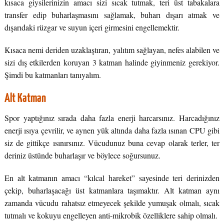
kısaca giysilerinizin amacı sizi sıcak tutmak, teri üst tabakalara
transfer edip buharlaşmasını sağlamak, buharı dışarı atmak ve
dışarıdaki rüzgar ve suyun içeri girmesini engellemektir.
Kısaca nemi deriden uzaklaştıran, yalıtım sağlayan, nefes alabilen ve
sizi dış etkilerden koruyan 3 katman halinde giyinmeniz gerekiyor.
Şimdi bu katmanları tanıyalım.
Alt Katman
Spor yaptığınız sırada daha fazla enerji harcarsınız. Harcadığınız
enerji ısıya çevrilir, ve aynen yük altında daha fazla ısınan CPU gibi
siz de gittikçe ısınırsınız. Vücudunuz buna cevap olarak terler, ter
deriniz üstünde buharlaşır ve böylece soğursunuz.
En alt katmanın amacı “kılcal hareket” sayesinde teri derinizden
çekip, buharlaşacağı üst katmanlara taşımaktır. Alt katman aynı
zamanda vücudu rahatsız etmeyecek şekilde yumuşak olmalı, sıcak
tutmalı ve kokuyu engelleyen anti-mikrobik özelliklere sahip olmalı.