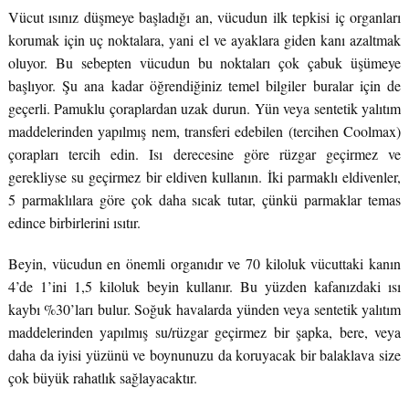
Vücut ısınız düşmeye başladığı an, vücudun ilk tepkisi iç organları
korumak için uç noktalara, yani el ve ayaklara giden kanı azaltmak
oluyor. Bu sebepten vücudun bu noktaları çok çabuk üşümeye
başlıyor. Şu ana kadar öğrendiğiniz temel bilgiler buralar için de
geçerli. Pamuklu çoraplardan uzak durun. Yün veya sentetik yalıtım
maddelerinden yapılmış nem, transferi edebilen (tercihen Coolmax)
çorapları tercih edin. Isı derecesine göre rüzgar geçirmez ve
gerekliyse su geçirmez bir eldiven kullanın. İki parmaklı eldivenler,
5 parmaklılara göre çok daha sıcak tutar, çünkü parmaklar temas
edince birbirlerini ısıtır.
Beyin, vücudun en önemli organıdır ve 70 kiloluk vücuttaki kanın
4’de 1’ini 1,5 kiloluk beyin kullanır. Bu yüzden kafanızdaki ısı
kaybı %30’ları bulur. Soğuk havalarda yünden veya sentetik yalıtım
maddelerinden yapılmış su/rüzgar geçirmez bir şapka, bere, veya
daha da iyisi yüzünü ve boynunuzu da koruyacak bir balaklava size
çok büyük rahatlık sağlayacaktır.