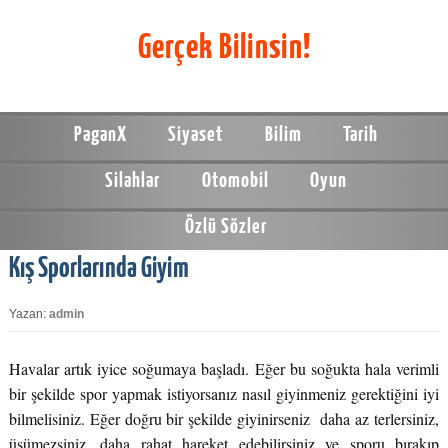
Gerçek Bilinsin!
PaganX
Siyaset
Bilim
Tarih
Silahlar
Otomobil
Oyun
Özlü Sözler
Kış Sporlarında Giyim
Yazan:
admin
Havalar artık iyice soğumaya başladı. Eğer bu soğukta hala verimli
bir şekilde spor yapmak istiyorsanız nasıl giyinmeniz gerektiğini iyi
bilmelisiniz. Eğer doğru bir şekilde giyinirseniz daha az terlersiniz,
üşümezsiniz, daha rahat hareket edebilirsiniz ve sporu bırakıp