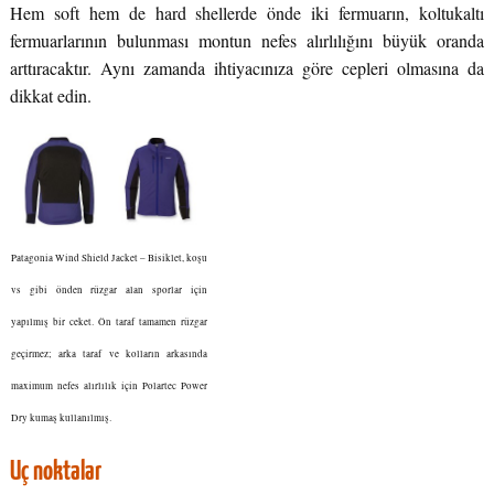
Hem soft hem de hard shellerde önde iki fermuarın, koltukaltı
fermuarlarının bulunması montun nefes alırlılığını büyük oranda
arttıracaktır. Aynı zamanda ihtiyacınıza göre cepleri olmasına da
dikkat edin.
Patagonia Wind Shield Jacket – Bisiklet, koşu
vs gibi önden rüzgar alan sporlar için
yapılmış bir ceket. Ön taraf tamamen rüzgar
geçirmez; arka taraf ve kolların arkasında
maximum nefes alırlılık için Polartec Power
Dry kumaş kullanılmış.
Uç noktalar