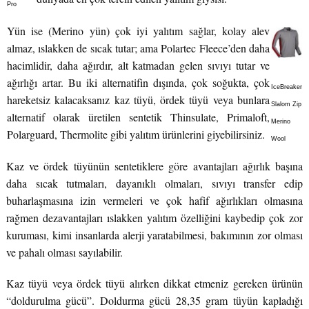
Pro
Yün ise (Merino yün) çok iyi yalıtım sağlar, kolay alev
almaz, ıslakken de sıcak tutar; ama Polartec Fleece’den daha
hacimlidir, daha ağırdır, alt katmadan gelen sıvıyı tutar ve
ağırlığı artar. Bu iki alternatifin dışında, çok soğukta, çok
IceBreaker
hareketsiz kalacaksanız kaz tüyü, ördek tüyü veya bunlara
Slalom Zip
alternatif olarak üretilen sentetik Thinsulate, Primaloft,
Merino
Polarguard, Thermolite gibi yalıtım ürünlerini giyebilirsiniz.
Wool
Kaz ve ördek tüyünün sentetiklere göre avantajları ağırlık başına
daha sıcak tutmaları, dayanıklı olmaları, sıvıyı transfer edip
buharlaşmasına izin vermeleri ve çok hafif ağırlıkları olmasına
rağmen dezavantajları ıslakken yalıtım özelliğini kaybedip çok zor
kuruması, kimi insanlarda alerji yaratabilmesi, bakımının zor olması
ve pahalı olması sayılabilir.
Kaz tüyü veya ördek tüyü alırken dikkat etmeniz gereken ürünün
“doldurulma gücü”. Doldurma gücü 28,35 gram tüyün kapladığı