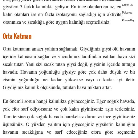
giysileri 3 farklı kalınlıkta geliyor. En ince olanları en az, en
Crew LS
kalın olanları ise en fazla izolasyonu sağladığı için aktivite
Polartec
oranınıza ve sıcaklığa göre uygun kalınlığı seçmelisiniz.
PowerDry
Orta Katman
Orta katmanın amacı yalıtım sağlamak. Giydiğiniz giysi ölü havanın
içeride kalmasını sağlar ve vücudunuz tarafından ısıtılan hava sizi
sıcak tutar. Yani sizi sıcak tutan giysi değil, giysinin içeride tuttuğu
havadır. Havanın yoğunluğu giysiye göre çok daha düşük ve bir
cismin yoğunluğu ne kadar yüksekse ısıyı o kadar iyi iletir.
Giydiğiniz kalınlık ölçüsünde, tutulan hava miktarı artar.
En önemli sorun hangi kalınlıkta giyineceğiniz. Eğer soğuk havada,
çok efor sarf ediyorsanız ve çok kalın giyinirseniz aşırı terlersiniz.
Tam tersine çok soğuk havada hareketsiz durur ve ince giyinirseniz
üşürsünüz. O yüzden yalıtım için giyeceğiniz giysilerin kalınlığını
havanın sıcaklığına ve sarf edeceğiniz efora göre seçmeniz