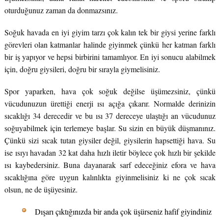
oturduğunuz zaman da donmazsınız.
Soğuk havada en iyi giyim tarzı çok kalın tek bir giysi yerine farklı
görevleri olan katmanlar halinde giyinmek çünkü her katman farklı
bir iş yapıyor ve hepsi birbirini tamamlıyor. En iyi sonucu alabilmek
için, doğru giysileri, doğru bir sırayla giymelisiniz.
Spor yaparken, hava çok soğuk değilse üşümezsiniz, çünkü
vücudunuzun ürettiği enerji ısı açığa çıkarır. Normalde derinizin
sıcaklığı 34 derecedir ve bu ısı 37 dereceye ulaştığı an vücudunuz
soğuyabilmek için terlemeye başlar. Su sizin en büyük düşmanınız.
Çünkü sizi sıcak tutan giysiler değil, giysilerin hapsettiği hava. Su
ise ısıyı havadan 32 kat daha hızlı iletir böylece çok hızlı bir şekilde
ısı kaybedersiniz. Buna dayanarak sarf edeceğiniz efora ve hava
sıcaklığına göre uygun kalınlıkta giyinmelisiniz ki ne çok sıcak
olsun, ne de üşüyesiniz.
Dışarı çıktığınızda bir anda çok üşürseniz hafif giyindiniz