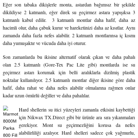
Eğer son tabaka dikişlerle monta, astardan bağımsız bir şekilde
dikildiyse 2 katmanlı, eğer direk su geçirmez astara yapışıksa 3
katmanlı kabul edilir. 3 katmanlı montlar daha hafif, daha az
hacimli olur, daha çabuk kurur ve hareketinizi daha az kısıtlar. Aynı
zamanda daha fazla nefes alabilir. 2 katmanlı montlarınsa iç kısmı
daha yumuşaktır ve vücuda daha iyi oturur.
Son zamanlarda bu ikisine alternatif olarak çıkan ve daha pahalı
olan 2.5 katmanlı (Gore-Tex Pac Lite gibi) montlarda ise su
geçirmez astarı korumak için belli aralıklarla dizilmiş plastik
noktalar kullanılıyor. 2.5 katmanlı montlar diğer ikisine göre daha
hafif, daha rahat ve daha nefes alabilir olmalarına rağmen onlar
kadar uzun ömürlü değiller ve daha pahalılar.
Hard shellerin su itici yüzeyleri zamanla etkisini kaybettiği
için Nikwax TX.Direct gibi bir ürünle ara sıra yıkanmaları
gerekiyor. Mont su geçirmezliğini korusa da nefes
alabilirliliği azalıyor. Hard shelleri sadece çok yağmurlu,