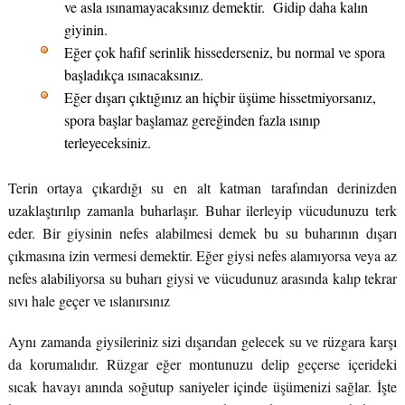
ve asla ısınamayacaksınız demektir. Gidip daha kalın
giyinin.
Eğer çok hafif serinlik hissederseniz, bu normal ve spora
başladıkça ısınacaksınız.
Eğer dışarı çıktığınız an hiçbir üşüme hissetmiyorsanız,
spora başlar başlamaz gereğinden fazla ısınıp
terleyeceksiniz.
Terin ortaya çıkardığı su en alt katman tarafından derinizden
uzaklaştırılıp zamanla buharlaşır. Buhar ilerleyip vücudunuzu terk
eder. Bir giysinin nefes alabilmesi demek bu su buharının dışarı
çıkmasına izin vermesi demektir. Eğer giysi nefes alamıyorsa veya az
nefes alabiliyorsa su buharı giysi ve vücudunuz arasında kalıp tekrar
sıvı hale geçer ve ıslanırsınız
Aynı zamanda giysileriniz sizi dışarıdan gelecek su ve rüzgara karşı
da korumalıdır. Rüzgar eğer montunuzu delip geçerse içerideki
sıcak havayı anında soğutup saniyeler içinde üşümenizi sağlar. İşte