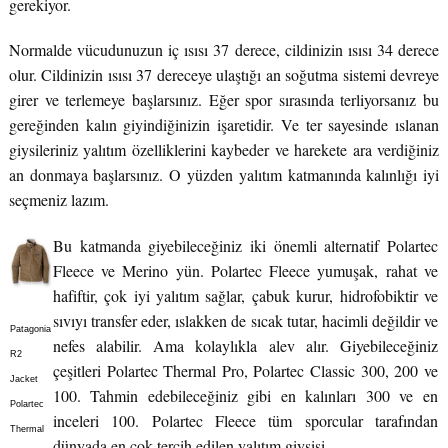
gerekiyor.
Normalde vücudunuzun iç ısısı 37 derece, cildinizin ısısı 34 derece
olur. Cildinizin ısısı 37 dereceye ulaştığı an soğutma sistemi devreye
girer ve terlemeye başlarsınız. Eğer spor sırasında terliyorsanız bu
gereğinden kalın giyindiğinizin işaretidir. Ve ter sayesinde ıslanan
giysileriniz yalıtım özelliklerini kaybeder ve harekete ara verdiğiniz
an donmaya başlarsınız. O yüzden yalıtım katmanında kalınlığı iyi
seçmeniz lazım.
Bu katmanda giyebileceğiniz iki önemli alternatif Polartec
Fleece ve Merino yün. Polartec Fleece yumuşak, rahat ve
hafiftir, çok iyi yalıtım sağlar, çabuk kurur, hidrofobiktir ve
sıvıyı transfer eder, ıslakken de sıcak tutar, hacimli değildir ve
Patagonia
nefes alabilir. Ama kolaylıkla alev alır. Giyebileceğiniz
R2
çeşitleri Polartec Thermal Pro, Polartec Classic 300, 200 ve
Jacket
100. Tahmin edebileceğiniz gibi en kalınları 300 ve en
Polartec
inceleri 100. Polartec Fleece tüm sporcular tarafından
Thermal
dünyada en çok tercih edilen yalıtım giysisi.