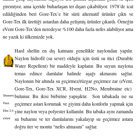
giremiyor, ama içeride buharlaşan ter dışarı çıkabiliyor. 1978’de icat
edildiğinden beri Gore-Tex’e bir sürü alternatif ürünler çıktı ve
Gore-Tex ilk ürettiği astardan daha gelişmiş ürünler çıkardı. Örneğin
eVent Gore-Tex’den neredeyse %100 daha fazla nefes alabiliyor ama
ne yazık ki ülkemizde yok.
Hard shellin en dış katmanı genellikle naylondan yapılır.
Naylon hidrofil (su sever) olduğu için üstü su itici (Durable
Water Repellent) bir maddeyle kaplanır. Bu suyun naylona
temas edince damlalar halinde aşağı akmasını sağlar.
Naylonun bir altında su geçirmez/rüzgar geçirmez zar (eVent,
Gore-Tex, Gore-Tex XCR, Hvent, H2No, Membraine etc)
bulunur. Bu ikisi birbirine yapışıktır. Son tabakada ise su
Showers
geçirmez astarı korumak ve giyimi daha konforlu yapmak için
Pass
yine naylon veya polyester kullanılır. Bu tabaka aynı zamanda
Elite 2.0
su buharını ve ter damlalarını yakalayıp su geçirmez astara
eVent
doğru iter ve montu “nefes almasını” sağlar.