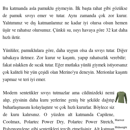
Bu katmanda asla pamuklu giymeyin. İlk başta rahat gibi gözükse
de pamuk sıvıyı emer ve tutar. Aynı zamanda çok zor kurur.
Yalıtımınız ve dış katmanlarınız ne kadar iyi olursa olsun hemen
üşür ve rahatsız olursunuz. Çünkü su, ısıyı havaya göre 32 kat daha
hızlı iletir.
Yünlüler, pamuklulara göre, daha uygun olsa da sıvıyı tutar. Diğer
tabakaya iletmez. Zor kurur ve kaşıntı, yapıp rahatsızlık verebilir;
fakat ıslakken de sıcak tutar. Eğer mutlaka yünlü giymek istiyorsanız
çok kaliteli bir yün çeşidi olan Merino’yu deneyin. Merionlar kaşıntı
yapmaz ve teri iyi emer.
Modern sentetikler sıvıyı tutmazlar ama cildinizdeki nemi
alıp, giysinin daha kuru yerlerine geniş bir şekilde dağıtıp
buharlaşmasını kolaylaştırır ve çok hızlı kururlar. Böylece siz
de kuru kalırsınız. O yüzden alt katmanda Capilene,
Coolmax, Polartec Power Dry, Polartec Power Stretch,
Marmot
Polypropylene gibi sentetikleri tercih etmelisiniz. Alt katman
Midweight