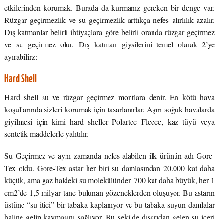
etkilerinden korumak. Burada da kurmanız gereken bir denge var.
Rüzgar geçirmezlik ve su geçirmezlik arttıkça nefes alırlılık azalır.
Dış katmanlar belirli ihtiyaçlara göre belirli oranda rüzgar geçirmez
ve su geçirmez olur. Dış katman giysilerini temel olarak 2’ye
ayırabilirz:
Hard Shell
Hard shell su ve rüzgar geçirmez montlara denir. En kötü hava
koşullarında sizleri korumak için tasarlanırlar. Aşırı soğuk havalarda
giyilmesi için kimi hard sheller Polartec Fleece, kaz tüyü veya
sentetik maddelerle yalıtılır.
Su Geçirmez ve aynı zamanda nefes alabilen ilk ürünün adı Gore-
Tex oldu. Gore-Tex astar her biri su damlasından 20.000 kat daha
küçük, ama gaz haldeki su molekülünden 700 kat daha büyük, her 1
cm2’de 1,5 milyar tane bulunan gözeneklerden oluşuyor. Bu astarın
üstüne “su itici” bir tabaka kaplanıyor ve bu tabaka suyun damlalar
haline gelip kaymasını sağlıyor. Bu şekilde dışarıdan gelen su içeri