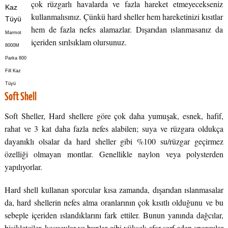
çok rüzgarlı havalarda ve fazla hareket etmeyecekseniz
kullanmalısınız. Çünkü hard sheller hem hareketinizi kısıtlar
hem de fazla nefes alamazlar. Dışarıdan ıslanmasanız da
Marmot
içeriden sırılsıklam olursunuz.
8000M
Parka 800
Fill Kaz
Tüyü
Soft Shell
Soft Sheller, Hard shellere göre çok daha yumuşak, esnek, hafif,
rahat ve 3 kat daha fazla nefes alabilen; suya ve rüzgara oldukça
dayanıklı olsalar da hard sheller gibi %100 su/rüzgar geçirmez
özelliği olmayan montlar. Genellikle naylon veya polysterden
yapılıyorlar.
Hard shell kullanan sporcular kısa zamanda, dışarıdan ıslanmasalar
da, hard shellerin nefes alma oranlarının çok kısıtlı olduğunu ve bu
sebeple içeriden ıslandıklarını fark ettiler. Bunun yanında dağcılar,
bisikletçiler, koşucular ve bunlar gibi yüksek efor sarf eden sporcular