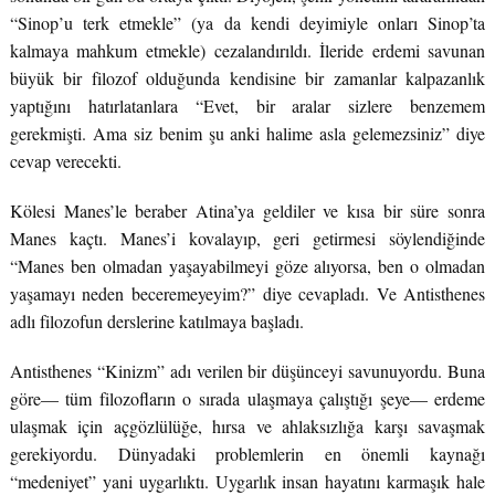
“Sinop’u terk etmekle” (ya da kendi deyimiyle onları Sinop’ta
kalmaya mahkum etmekle) cezalandırıldı. İleride erdemi savunan
büyük bir filozof olduğunda kendisine bir zamanlar kalpazanlık
yaptığını hatırlatanlara “Evet, bir aralar sizlere benzemem
gerekmişti. Ama siz benim şu anki halime asla gelemezsiniz” diye
cevap verecekti.
Kölesi Manes’le beraber Atina’ya geldiler ve kısa bir süre sonra
Manes kaçtı. Manes’i kovalayıp, geri getirmesi söylendiğinde
“Manes ben olmadan yaşayabilmeyi göze alıyorsa, ben o olmadan
yaşamayı neden beceremeyeyim?” diye cevapladı. Ve Antisthenes
adlı filozofun derslerine katılmaya başladı.
Antisthenes “Kinizm” adı verilen bir düşünceyi savunuyordu. Buna
göre— tüm filozofların o sırada ulaşmaya çalıştığı şeye— erdeme
ulaşmak için açgözlülüğe, hırsa ve ahlaksızlığa karşı savaşmak
gerekiyordu. Dünyadaki problemlerin en önemli kaynağı
“medeniyet” yani uygarlıktı. Uygarlık insan hayatını karmaşık hale