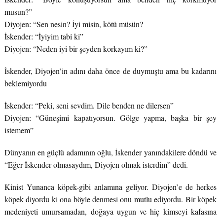
musun?”
Diyojen: “Sen nesin? İyi misin, kötü müsün?
İskender: “İyiyim tabi ki”
Diyojen: “Neden iyi bir şeyden korkayım ki?”
İskender, Diyojen’in adını daha önce de duymuştu ama bu kadarını
beklemiyordu
İskender: “Peki, seni sevdim. Dile benden ne dilersen”
Diyojen: “Güneşimi kapatıyorsun. Gölge yapma, başka bir şey
istemem”
Dünyanın en güçlü adamının oğlu, İskender yanındakilere döndü ve
“Eğer İskender olmasaydım, Diyojen olmak isterdim” dedi.
Kinist Yunanca köpek-gibi anlamına geliyor. Diyojen’e de herkes
köpek diyordu ki ona böyle denmesi onu mutlu ediyordu. Bir köpek
medeniyeti umursamadan, doğaya uygun ve hiç kimseyi kafasına