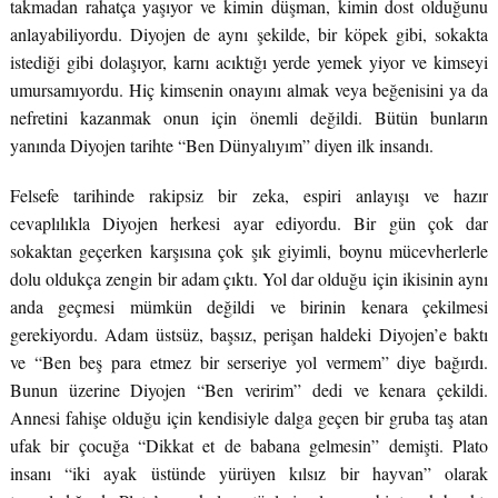
takmadan rahatça yaşıyor ve kimin düşman, kimin dost olduğunu
anlayabiliyordu. Diyojen de aynı şekilde, bir köpek gibi, sokakta
istediği gibi dolaşıyor, karnı acıktığı yerde yemek yiyor ve kimseyi
umursamıyordu. Hiç kimsenin onayını almak veya beğenisini ya da
nefretini kazanmak onun için önemli değildi. Bütün bunların
yanında Diyojen tarihte “Ben Dünyalıyım” diyen ilk insandı.
Felsefe tarihinde rakipsiz bir zeka, espiri anlayışı ve hazır
cevaplılıkla Diyojen herkesi ayar ediyordu. Bir gün çok dar
sokaktan geçerken karşısına çok şık giyimli, boynu mücevherlerle
dolu oldukça zengin bir adam çıktı. Yol dar olduğu için ikisinin aynı
anda geçmesi mümkün değildi ve birinin kenara çekilmesi
gerekiyordu. Adam üstsüz, başsız, perişan haldeki Diyojen’e baktı
ve “Ben beş para etmez bir serseriye yol vermem” diye bağırdı.
Bunun üzerine Diyojen “Ben veririm” dedi ve kenara çekildi.
Annesi fahişe olduğu için kendisiyle dalga geçen bir gruba taş atan
ufak bir çocuğa “Dikkat et de babana gelmesin” demişti. Plato
insanı “iki ayak üstünde yürüyen kılsız bir hayvan” olarak