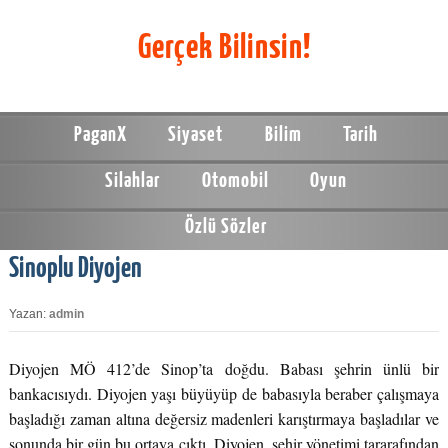
Gerçek Bilinsin!
PaganX
Siyaset
Bilim
Tarih
Silahlar
Otomobil
Oyun
Özlü Sözler
Sinoplu Diyojen
Yazan:
admin
Diyojen MÖ 412’de Sinop’ta doğdu. Babası şehrin ünlü bir
bankacısıydı. Diyojen yaşı büyüyüp de babasıyla beraber çalışmaya
başladığı zaman altına değersiz madenleri karıştırmaya başladılar ve
sonunda bir gün bu ortaya çıktı. Diyojen, şehir yönetimi tararafından