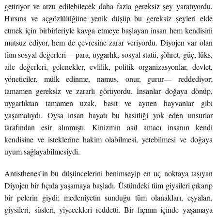
getiriyor ve arzu edilebilecek daha fazla gereksiz şey yaratıyordu.
Hırsına ve açgözlülüğüne yenik düşüp bu gereksiz şeyleri elde
etmek için birbirleriyle kavga etmeye başlayan insan hem kendisini
mutsuz ediyor, hem de çevresine zarar veriyordu. Diyojen var olan
tüm sosyal değerleri —para, uygarlık, sosyal statü, şöhret, güç, lüks,
aile değerleri, gelenekler, evlilik, politik organizasyonlar, devlet,
yöneticiler, mülk edinme, namus, onur, gurur— reddediyor;
tamamen gereksiz ve zararlı görüyordu. İnsanlar doğaya dönüp,
uygarlıktan tamamen uzak, basit ve aynen hayvanlar gibi
yaşamalıydı. Oysa insan hayatı bu basitliği yok eden unsurlar
tarafından esir alınmıştı. Kinizmin asıl amacı insanın kendi
kendisine ve isteklerine hakim olabilmesi, yetebilmesi ve doğaya
uyum sağlayabilmesiydi.
Antisthenes’in bu düşüncelerini benimseyip en uç noktaya taşıyan
Diyojen bir fıçıda yaşamaya başladı. Üstündeki tüm giysileri çıkarıp
bir pelerin giydi; medeniyetin sunduğu tüm olanakları, eşyaları,
giysileri, süsleri, yiyecekleri reddetti. Bir fıçının içinde yaşamaya