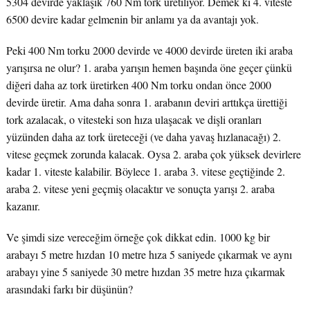
5304 devirde yaklaşık 760 Nm tork üretiliyor. Demek ki 4. viteste
6500 devire kadar gelmenin bir anlamı ya da avantajı yok.
Peki 400 Nm torku 2000 devirde ve 4000 devirde üreten iki araba
yarışırsa ne olur? 1. araba yarışın hemen başında öne geçer çünkü
diğeri daha az tork üretirken 400 Nm torku ondan önce 2000
devirde üretir. Ama daha sonra 1. arabanın deviri arttıkça ürettiği
tork azalacak, o vitesteki son hıza ulaşacak ve dişli oranları
yüzünden daha az tork üreteceği (ve daha yavaş hızlanacağı) 2.
vitese geçmek zorunda kalacak. Oysa 2. araba çok yüksek devirlere
kadar 1. viteste kalabilir. Böylece 1. araba 3. vitese geçtiğinde 2.
araba 2. vitese yeni geçmiş olacaktır ve sonuçta yarışı 2. araba
kazanır.
Ve şimdi size vereceğim örneğe çok dikkat edin. 1000 kg bir
arabayı 5 metre hızdan 10 metre hıza 5 saniyede çıkarmak ve aynı
arabayı yine 5 saniyede 30 metre hızdan 35 metre hıza çıkarmak
arasındaki farkı bir düşünün?