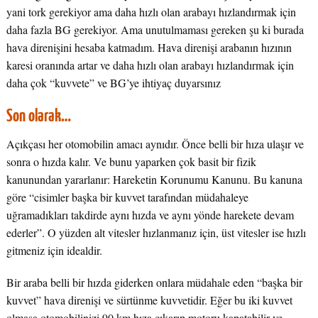
yani tork gerekiyor ama daha hızlı olan arabayı hızlandırmak için
daha fazla BG gerekiyor. Ama unutulmaması gereken şu ki burada
hava direnişini hesaba katmadım. Hava direnişi arabanın hızının
karesi oranında artar ve daha hızlı olan arabayı hızlandırmak için
daha çok “kuvvete” ve BG’ye ihtiyaç duyarsınız
Son olarak…
Açıkçası her otomobilin amacı aynıdır. Önce belli bir hıza ulaşır ve
sonra o hızda kalır. Ve bunu yaparken çok basit bir fizik
kanunundan yararlanır: Hareketin Korunumu Kanunu. Bu kanuna
göre “cisimler başka bir kuvvet tarafından müdahaleye
uğramadıkları takdirde aynı hızda ve aynı yönde harekete devam
ederler”. O yüzden alt vitesler hızlanmanız için, üst vitesler ise hızlı
gitmeniz için idealdir.
Bir araba belli bir hızda giderken onlara müdahale eden “başka bir
kuvvet” hava direnişi ve sürtünme kuvvetidir. Eğer bu iki kuvvet
olmasa otomobilinizi 90 km hıza çıkarıp motoru kapatabilir ve