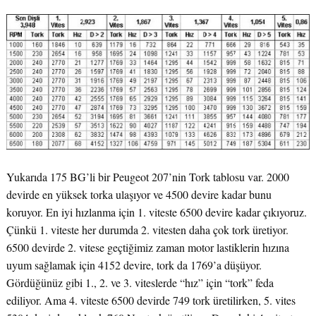
Yukarıda 175 BG’li bir Peugeot 207’nin Tork tablosu var. 2000
devirde en yüksek torka ulaşıyor ve 4500 devire kadar bunu
koruyor. En iyi hızlanma için 1. viteste 6500 devire kadar çıkıyoruz.
Çünkü 1. viteste her durumda 2. vitesten daha çok tork üretiyor.
6500 devirde 2. vitese geçtiğimiz zaman motor lastiklerin hızına
uyum sağlamak için 4152 devire, tork da 1769’a düşüyor.
Gördüğünüz gibi 1., 2. ve 3. viteslerde “hız” için “tork” feda
ediliyor. Ama 4. viteste 6500 devirde 749 tork üretilirken, 5. vites