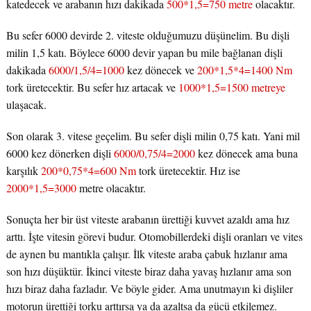
katedecek ve arabanın hızı dakikada
500*1,5=750 metre
olacaktır.
Bu sefer 6000 devirde 2. viteste olduğumuzu düşünelim. Bu dişli
milin 1,5 katı. Böylece 6000 devir yapan bu mile bağlanan dişli
dakikada
6000/1,5/4=1000
kez dönecek ve
200*1,5*4=1400 Nm
tork üretecektir. Bu sefer hız artacak ve
1000*1,5=1500 metreye
ulaşacak.
Son olarak 3. vitese geçelim. Bu sefer dişli milin 0,75 katı. Yani mil
6000 kez dönerken dişli
6000/0,75/4=2000
kez dönecek ama buna
karşılık
200*0,75*4=600 Nm
tork üretecektir. Hız ise
2000*1,5=3000
metre olacaktır.
Sonuçta her bir üst viteste arabanın ürettiği kuvvet azaldı ama hız
arttı. İşte vitesin görevi budur. Otomobillerdeki dişli oranları ve vites
de aynen bu mantıkla çalışır. İlk viteste araba çabuk hızlanır ama
son hızı düşüktür. İkinci viteste biraz daha yavaş hızlanır ama son
hızı biraz daha fazladır. Ve böyle gider. Ama unutmayın ki dişliler
motorun ürettiği torku arttırsa ya da azaltsa da gücü etkilemez.