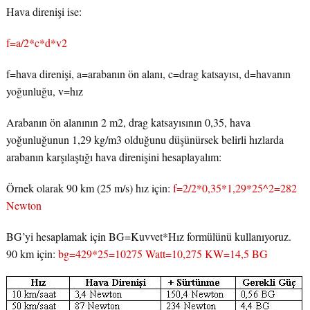
Hava direnişi ise:
f=a/2*c*d*v2
f=hava direnişi, a=arabanın ön alanı, c=drag katsayısı, d=havanın
yoğunluğu, v=hız
Arabanın ön alanının 2 m2, drag katsayısının 0,35, hava
yoğunluğunun 1,29 kg/m3 olduğunu düşünürsek belirli hızlarda
arabanın karşılaştığı hava direnişini hesaplayalım:
Örnek olarak 90 km (25 m/s) hız için:
f=2/2*0,35*1,29*25^2=282
Newton
BG’yi hesaplamak için BG=Kuvvet*Hız formülünü kullanıyoruz.
90 km için:
bg=429*25=10275 Watt=10,275 KW=14,5 BG