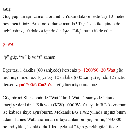
Güç
Güç yapılan işin zamana oranıdır. Yukarıdaki örnekte taşı 12 metre
boyunca ittiniz. Ama ne kadar zamanda? Taşı 1 dakika içinde de
itebilirsiniz, 10 dakika içinde de. İşte “Güç” bunu ifade eder.
p=w/t
“p” güç, “w” iş ve “t” zaman.
Eğer taşı 1 dakika (60 saniyede) iterseniz
p=1200/60=20 Watt
güç
üretmiş olursunuz. Eğer taşı 10 dakika (600 saniye) içinde 12 metre
iterseniz
p=1200/600=2 Watt
güç üretmiş olursunuz.
Güç birimi SI sisteminde “Watt”dır. 1 Watt, 1 saniyede 1 joule
enerjiye denktir. 1 Kilowatt (KW) 1000 Watt’a eşittir. BG kavramını
ise kabaca ikiye ayırabiliriz. Mekanik BG 1782 yılında İngiliz bilim
adamı James Watt tarafından ortaya atılan bir güç birimi, “33.000
pound yükü, 1 dakikada 1 foot çekmek” için gerekli gücü ifade