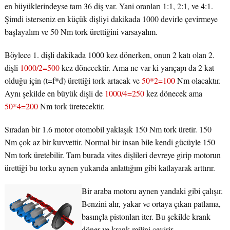
en büyüklerindeyse tam 36 diş var. Yani oranları 1:1, 2:1, ve 4:1.
Şimdi isterseniz en küçük dişliyi dakikada 1000 devirle çevirmeye
başlayalım ve 50 Nm tork ürettiğini varsayalım.
Böylece 1. dişli dakikada 1000 kez dönerken, onun 2 katı olan 2.
dişli
1000/2=500
kez dönecektir. Ama ne var ki yarıçapı da 2 kat
olduğu için (t=f*d) ürettiği tork artacak ve
50*2=100
Nm olacaktır.
Aynı şekilde en büyük dişli de
1000/4=250
kez dönecek ama
50*4=200
Nm tork üretecektir.
Sıradan bir 1.6 motor otomobil yaklaşık 150 Nm tork üretir. 150
Nm çok az bir kuvvettir. Normal bir insan bile kendi gücüyle 150
Nm tork üretebilir. Tam burada vites dişlileri devreye girip motorun
ürettiği bu torku aynen yukarıda anlattığım gibi katlayarak arttırır.
Bir araba motoru aynen yandaki gibi çalışır.
Benzini alır, yakar ve ortaya çıkan patlama,
basınçla pistonları iter. Bu şekilde krank
döner ve krank milini çevirir.