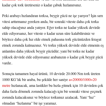
kadar çok tork üretirseniz o kadar çabuk hızlanırsınız.
Peki arabayı hızlandıran torksa, beygir gücü ne işe yarıyor? İşin sırrı
vitesi arttırmanız gereken anda, bir sonraki viteste daha çok torka
sahip olacağınız anda yatıyor. Eğer torku ne kadar yüksek devirde
elde ediyorsanız, her viteste o kadar uzun süre kalabilirsiniz ve
böylece daha çok hız elde etmek pahasına tork gücünüzden feragat
etmek zorunda kalmazınız. Ve torku yüksek devirde elde etmenin eş
anlamlısı daha yüksek beygir gücüdür; yani bir torku ne kadar
yüksek devirde elde ediyorsanız arabanızın o kadar çok beygir gücü
vardır..
Sonuçta tamamen hayal ürünü, 10 devirde 20.000 Nm tork üreten
1000 KG’lık bir araba, bu şekilde her saniye
a=20000/1000=20
metre
hızlanacak, ama lastikler bu hızla gitmek için 10 devirden çok
daha fazla dönmek zorunda kalacağı için bir sonraki vitese geçmek
zorunda kalacaksınız ve böylece torkunuz azalacak. Yani “hız”
olmadan “hızlanma” bir işe yaramaz.