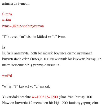
artması da ivmedir.
f=m*a
a=f/m
ivme=(ilkhız-sonhız)/zaman
“f” kuvvet, “m” cismin kütlesi ve “a” ivme.
İş
İş, fizik anlamıyla, belli bir mesafe boyunca cisme uygulanan
kuvveti ifade eder. Örneğin 100 Newtonluk bir kuvvetle bir taşı 12
metre iterseniz bir iş yapmış olursunuz.
w=f*d
“w” iş, “f” kuvvet ve “d” mesafe.
Yukarıdaki örnekte
w=100*12=1200
çıkar. Yani bir taşı 100
Newton kuvvetle 12 metre iten bir kişi 1200 Joule iş yapmış olur.