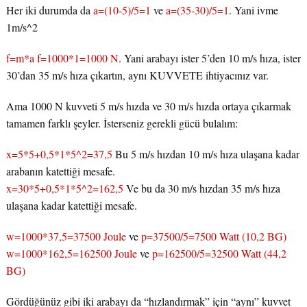
Her iki durumda da
a=(10-5)/5=1
ve
a=(35-30)/5=1
. Yani ivme
1m/s^2
f=m*a f=1000*1=1000 N
. Yani arabayı ister 5’den 10 m/s hıza, ister
30’dan 35 m/s hıza çıkartın, aynı KUVVETE ihtiyacınız var.
Ama 1000 N kuvveti 5 m/s hızda ve 30 m/s hızda ortaya çıkarmak
tamamen farklı şeyler. İsterseniz gerekli gücü bulalım:
x=5*5+0,5*1*5^2=37,5
Bu 5 m/s hızdan 10 m/s hıza ulaşana kadar
arabanın katettiği mesafe.
x=30*5+0,5*1*5^2=162,5
Ve bu da 30 m/s hızdan 35 m/s hıza
ulaşana kadar katettiği mesafe.
w=1000*37,5=37500 Joule
ve
p=37500/5=7500 Watt (10,2 BG)
w=1000*162,5=162500 Joule
ve
p=162500/5=32500 Watt (44,2
BG)
Gördüğünüz gibi iki arabayı da “hızlandırmak” için “aynı” kuvvet