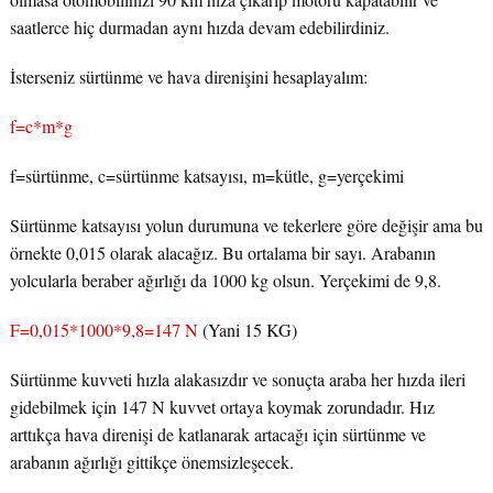
saatlerce hiç durmadan aynı hızda devam edebilirdiniz.
İsterseniz sürtünme ve hava direnişini hesaplayalım:
f=c*m*g
f=sürtünme, c=sürtünme katsayısı, m=kütle, g=yerçekimi
Sürtünme katsayısı yolun durumuna ve tekerlere göre değişir ama bu
örnekte 0,015 olarak alacağız. Bu ortalama bir sayı. Arabanın
yolcularla beraber ağırlığı da 1000 kg olsun. Yerçekimi de 9,8.
F=0,015*1000*9,8=147 N
(Yani 15 KG)
Sürtünme kuvveti hızla alakasızdır ve sonuçta araba her hızda ileri
gidebilmek için 147 N kuvvet ortaya koymak zorundadır. Hız
arttıkça hava direnişi de katlanarak artacağı için sürtünme ve
arabanın ağırlığı gittikçe önemsizleşecek.