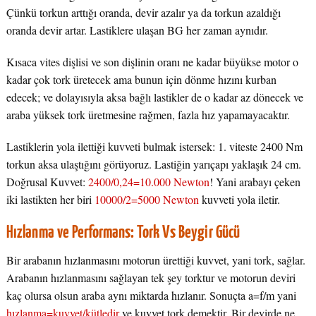
Çünkü torkun arttığı oranda, devir azalır ya da torkun azaldığı
oranda devir artar. Lastiklere ulaşan BG her zaman aynıdır.
Kısaca vites dişlisi ve son dişlinin oranı ne kadar büyükse motor o
kadar çok tork üretecek ama bunun için dönme hızını kurban
edecek; ve dolayısıyla aksa bağlı lastikler de o kadar az dönecek ve
araba yüksek tork üretmesine rağmen, fazla hız yapamayacaktır.
Lastiklerin yola ilettiği kuvveti bulmak istersek: 1. viteste 2400 Nm
torkun aksa ulaştığını görüyoruz. Lastiğin yarıçapı yaklaşık 24 cm.
Doğrusal Kuvvet:
2400/0,24=10.000 Newton
! Yani arabayı çeken
iki lastikten her biri
10000/2=5000 Newton
kuvveti yola iletir.
Hızlanma ve Performans: Tork Vs Beygir Gücü
Bir arabanın hızlanmasını motorun ürettiği kuvvet, yani tork, sağlar.
Arabanın hızlanmasını sağlayan tek şey torktur ve motorun deviri
kaç olursa olsun araba aynı miktarda hızlanır. Sonuçta a=f/m yani
hızlanma=kuvvet/kütledir
ve kuvvet tork demektir. Bir devirde ne