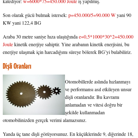
katediyor:
w=6000*75=450.000 Joule
iş yapılmış.
Son olarak gücü bulmak istersek:
p=450.000/5=90.000 W
yani 90
KW yani 122,4 BG
Araba 30 metre saniye hıza ulaştığında
e=0,5*1000*30^2=450.000
Joule
kinetik enerjiye sahiptir. Yine arabanın kinetik enerjisini, bu
enerjiye ulaşmak için harcadığımı süreye bölerek BG’yi bulabiliriz.
Dişli Oranları
Otomobillerde aslında hızlanmayı
ve performansı asıl etkileyen unsur
dişli oranlarıdır. Bu kavramı
anlamadan ve vitesi doğru bir
şekilde kullanmadan
otomobilinizden gerçek verimi alamazsınız.
Yanda üç tane dişli görüyorsunuz. En küçüklerinde 9, diğerinde 18,