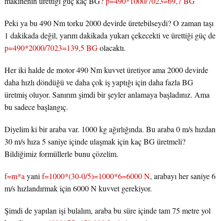
makinenin ürettiği güç kaç BG?
p=490*1000/7023=69,7 BG
Peki ya bu 490 Nm torku 2000 devirde üretebilseydi? O zaman taşı
1 dakikada değil, yarım dakikada yukarı çekecekti ve ürettiği güç de
p=490*2000/7023=139,5 BG
olacaktı.
Her iki halde de motor 490 Nm kuvvet üretiyor ama 2000 devirde
daha hızlı döndüğü ve daha çok iş yaptığı için daha fazla BG
üretmiş oluyor. Sanırım şimdi bir şeyler anlamaya başladınız. Ama
bu sadece başlangıç.
Diyelim ki bir araba var. 1000 kg ağırlığında. Bu araba 0 m/s hızdan
30 m/s hıza 5 saniye içinde ulaşmak için kaç BG üretmeli?
Bildiğimiz formüllerle bunu çözelim.
f=m*a
yani
f=1000*(30-0/5)=1000*6=6000 N
, arabayı her saniye 6
m/s hızlandırmak için 6000 N kuvvet gerekiyor.
Şimdi de yapılan işi bulalım, araba bu süre içinde tam 75 metre yol