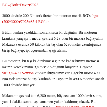
BG=(Tork*Devir)/7023
3000 devirde 200 Nm tork üreten bir motorun metrik BG’si
bg=
(200*3000)/7023=85,4 BG’dir.
Bütün bunları yazdıktan sonra kısaca bir düşünün. Bir motorun
krankına yarıçapı 1 metre, çevresi 6,28 olan bir makara bağlayalım.
Makaraya ucunda 50 kiloluk bir taş olan 6280 metre uzunluğunda
bir ip bağlayıp, ipi uçurumdan aşağı atalım.
Bu motorun, bu taşı kaldırabilmesi için ne kadar kuvvet üretmesi
lazım? Yerçekiminin 9,8 m/s^2 olduğunu biliyoruz. Böylece
50*9,8=490 Newton
kuvvete ihtiyacımız var. Eğer bu motor 490
Nm tork üretirse bu taşı kaldırabilir. Diyelim ki 490 Nm torku ancak
1000 devirde üretiyor.
Makaranın çevresi tam 6,280 metre, böylece tam 1000 devir sonra,
yani 1 dakika sonra, taşı tamamen yukarı kaldırmış olacak. Bu