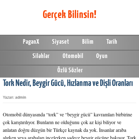
Gerçek Bilinsin!
PaganX
Siyaset
Bilim
Tarih
Silahlar
Otomobil
Oyun
Özlü Sözler
Tork Nedir, Beygir Gücü, Hızlanma ve Dişli Oranları
Yazan:
admin
Otomobil dünyasında “tork” ve “beygir gücü” kavramları birbirine
çok karıştırılıyor. Bunların ne olduğunu çok az kişi biliyor ve
anlatan doğru düzgün bir Türkçe kaynak da yok. İnsanlar araba
alırken veya arabaları incelerken sadece beygir gücüne bakıyor. Tork