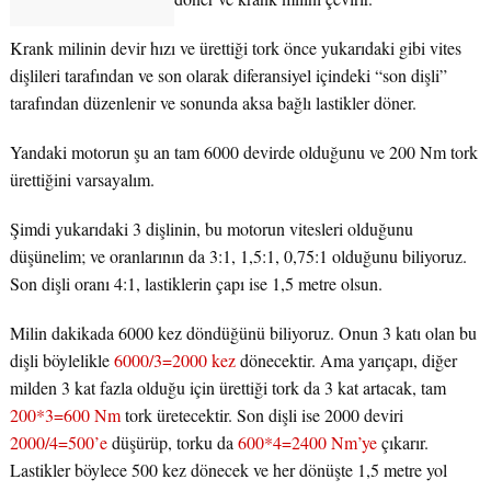
Krank milinin devir hızı ve ürettiği tork önce yukarıdaki gibi vites
dişlileri tarafından ve son olarak diferansiyel içindeki “son dişli”
tarafından düzenlenir ve sonunda aksa bağlı lastikler döner.
Yandaki motorun şu an tam 6000 devirde olduğunu ve 200 Nm tork
ürettiğini varsayalım.
Şimdi yukarıdaki 3 dişlinin, bu motorun vitesleri olduğunu
düşünelim; ve oranlarının da 3:1, 1,5:1, 0,75:1 olduğunu biliyoruz.
Son dişli oranı 4:1, lastiklerin çapı ise 1,5 metre olsun.
Milin dakikada 6000 kez döndüğünü biliyoruz. Onun 3 katı olan bu
dişli böylelikle
6000/3=2000 kez
dönecektir. Ama yarıçapı, diğer
milden 3 kat fazla olduğu için ürettiği tork da 3 kat artacak, tam
200*3=600 Nm
tork üretecektir. Son dişli ise 2000 deviri
2000/4=500’e
düşürüp, torku da
600*4=2400 Nm’ye
çıkarır.
Lastikler böylece 500 kez dönecek ve her dönüşte 1,5 metre yol